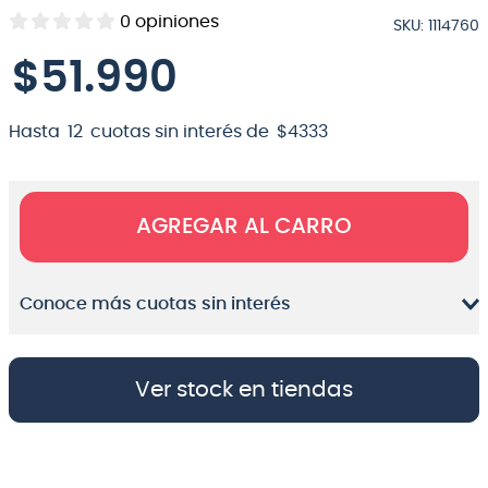
0
opiniones
SKU
:
1114760
8
.
micrófono
$
51
.
990
9
.
bateria
10
.
violin
Hasta
12
cuotas sin interés de
$
4333
AGREGAR AL CARRO
Conoce más cuotas sin interés
Ver stock en tiendas