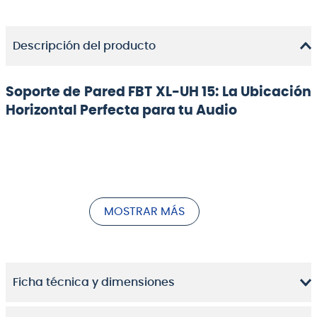
Descripción del producto
Soporte de Pared FBT XL-UH 15: La Ubicación
Horizontal Perfecta para tu Audio
Cuando la dispersión de sonido es una prioridad, la
instalación de tu equipo es clave. El
soporte de pared
FBT XL-UH 15
es la solución ideal para montar tus
MOSTRAR MÁS
parlantes profesionales
FBT X-LITE 15 y X-LITE 115 en
posición horizontal. Es el
accesorio de audio
profesional
que te permite ubicar tus altavoces de
forma discreta y eficiente en estudios, teatros o
locales de eventos, optimizando la acústica de tu
Ficha técnica y dimensiones
espacio y logrando una cobertura de sonido ideal
para tu público.