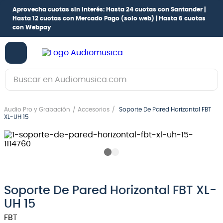
Aprovecha cuotas sin interés:
Hasta 24 cuotas con Santander |
Hasta 12 cuotas con Mercado Pago
(solo web) |
Hasta 6 cuotas
con Webpay
Buscar en Audiomusica.com
TÉRMINOS MÁS BUSCADOS
Audio Pro y Grabación
Accesorios
Soporte De Pared Horizontal FBT
1
.
guitarra electrica
XL-UH 15
2
.
bajo
3
.
guitarra electroacústica
4
.
pioneerdj
5
.
amplificador
Soporte De Pared Horizontal FBT XL-
UH 15
6
.
teclado
FBT
7
.
guitarra