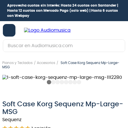
Aprovecha cuotas sin interés:
Hasta 24 cuotas con Santander |
Hasta 12 cuotas con Mercado Pago
(solo web) |
Hasta 6 cuotas
con Webpay
Buscar en Audiomusica.com
TÉRMINOS MÁS BUSCADOS
Pianos y Teclados
Accesorios
Soft Case Korg Sequenz Mp-Large-
1
.
guitarra electrica
MSG
2
.
bajo
3
.
guitarra electroacústica
4
.
pioneerdj
Soft Case Korg Sequenz Mp-Large-
5
.
amplificador
MSG
6
.
guitarra
Sequenz
7
.
teclado