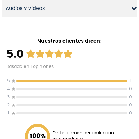
Audios y Videos
Con un bolsillo interior acolchado (perfecto para un
ordenador portátil) y un bolsillo frontal con cremallera
(para adaptadores y cables por ejemplo) podrás
mantener todo tu equipo organizado.
Nuestros clientes dicen:
5.0
Basado en
1
opiniones
5
1
4
0
3
0
2
0
1
0
De los clientes recomiendan
100
%