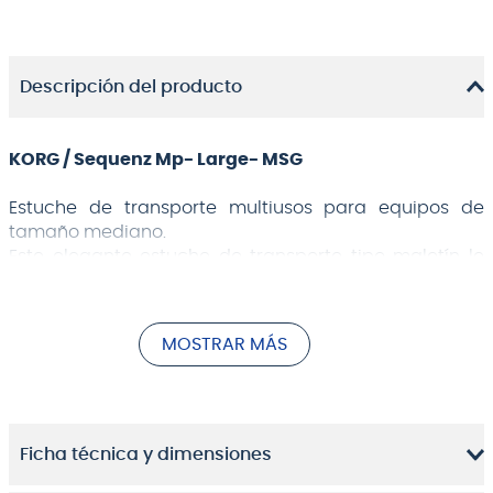
Descripción del producto
KORG / Sequenz Mp- Large- MSG
Estuche de transporte multiusos para equipos de
tamaño mediano.
Este elegante estuche de transporte tipo maletín le
permite transportar fácilmente equipo de tamaño
mediano sin tener que llevar consigo una maleta
pesada para ir a un concierto.
MOSTRAR MÁS
El MP-LARGE-MSG será perfecto para su KORG
wavestate, opsix, modwave, minilogue, minilogue xd,
etc., así como para controladores de DJ,
multiefectores y una variedad de otros equipos. Su
Ficha técnica y dimensiones
grueso acolchado protegerá su valioso equipo
mientras viaja.