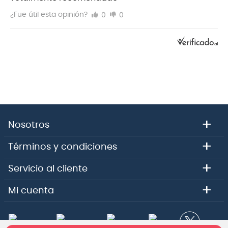
El panel trasero proporciona conexiones balanceadas
0
0
¿Fue útil esta opinión?
(XLR) y no balanceadas (1/4") a un amplificador,
sistema de sonido o consola de grabación.
+
Nosotros
+
Términos y condiciones
+
Servicio al cliente
+
Mi cuenta