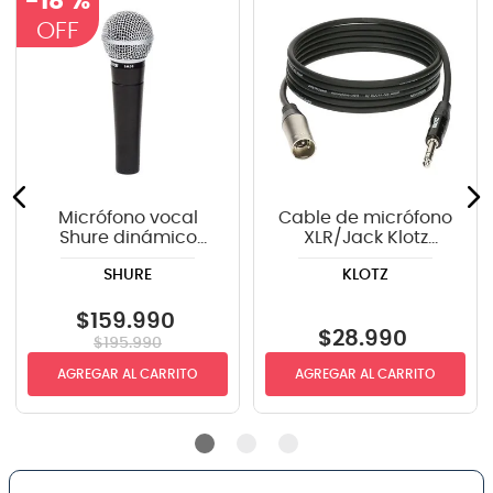
-
18 %
Micrófono vocal
Cable de micrófono
Shure dinámico
XLR/Jack Klotz
SM58-LC GY
GRG1MP03.0 - 3m
SHURE
KLOTZ
$
159
.
990
$
28
.
990
$
195
.
990
AGREGAR AL CARRITO
AGREGAR AL CARRITO