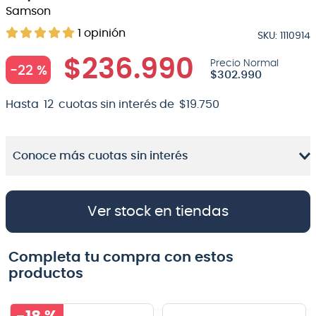
Samson
8
.
micrófono
1
opinión
SKU
:
1110914
9
.
bateria
$
236
.
990
-
22 %
10
.
violin
$
302
.
990
Hasta
12
cuotas sin interés de
$
19
.
750
Conoce más cuotas sin interés
Ver stock en tiendas
Completa tu compra con estos
productos