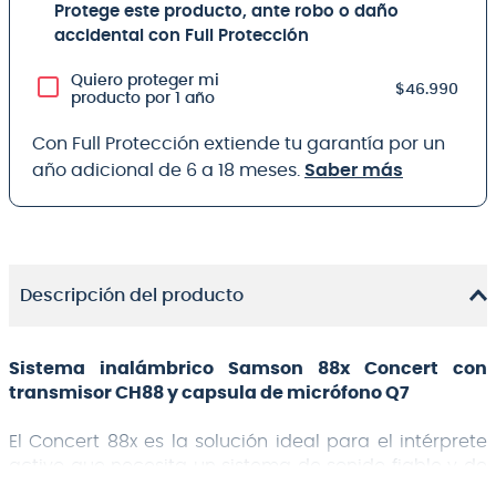
Protege este producto, ante robo o daño
accidental con Full Protección
Quiero proteger mi
$46.990
producto por 1 año
Con Full Protección extiende tu garantía por un
año adicional de 6 a 18 meses.
Saber más
Descripción del producto
Sistema inalámbrico Samson 88x Concert con
transmisor CH88 y capsula de micrófono Q7
El Concert 88x es la solución ideal para el intérprete
activo que necesita un sistema de sonido fiable y de
gran calidad para aplicaciones inalámbricas. El