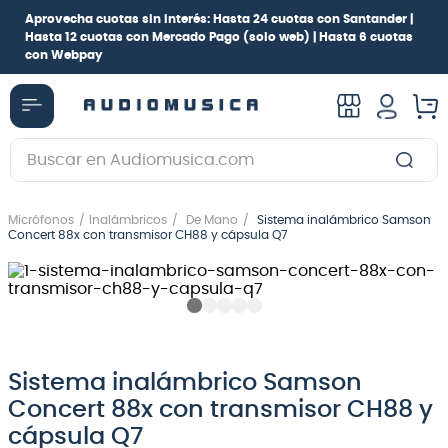
Aprovecha cuotas sin interés:
Hasta 24 cuotas con Santander |
Hasta 12 cuotas con Mercado Pago
(solo web) |
Hasta 6 cuotas
con Webpay
Buscar en Audiomusica.com
TÉRMINOS MÁS BUSCADOS
Micrófonos
Inalámbricos
De Mano
Sistema inalámbrico Samson
1
.
guitarra electrica
Concert 88x con transmisor CH88 y cápsula Q7
2
.
bajo
3
.
guitarra electroacústica
4
.
pioneerdj
5
.
amplificador
Sistema inalámbrico Samson
Concert 88x con transmisor CH88 y
6
.
guitarra
cápsula Q7
7
.
teclado