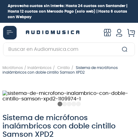
Aprovecha cuotas sin interés:
Hasta 24 cuotas con Santander |
Hasta 12 cuotas con Mercado Pago
(solo web) |
Hasta 6 cuotas
con Webpay
Buscar en Audiomusica.com
TÉRMINOS MÁS BUSCADOS
Micrófonos
Inalámbricos
Cintillo
Sistema de micrófonos
1
.
guitarra electrica
inalámbricos con doble cintillo Samson XPD2
2
.
bajo
3
.
guitarra electroacústica
4
.
pioneerdj
5
.
amplificador
Sistema de micrófonos
inalámbricos con doble cintillo
6
.
guitarra
Samson XPD2
7
.
teclado