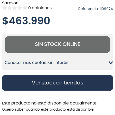
Samson
8
.
micrófono
0
opiniones
Referencia
:
1109974
9
.
bateria
$
463.990
10
.
violin
SIN STOCK ONLINE
Conoce más cuotas sin interés
Ver stock en tiendas
Este producto no está disponible actualmente
Quiero saber cuando este producto está disponible