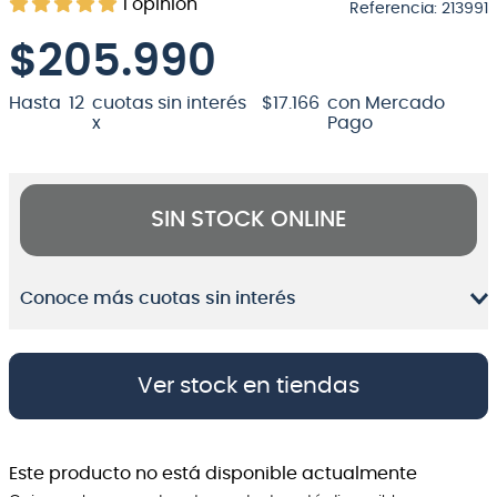
1
opinión
Referencia
:
213991
8
.
teclado
$
205.990
9
.
micrófono
Hasta
12
cuotas sin interés
$
17
.
166
con Mercado
10
.
violin
x
Pago
SIN STOCK ONLINE
Conoce más cuotas sin interés
Ver stock en tiendas
Este producto no está disponible actualmente