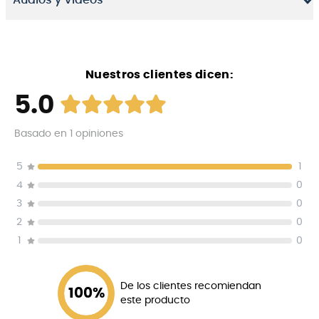
Audios y Videos
Nuestros clientes dicen:
5.0
Basado en
1
opiniones
5
1
4
0
3
0
2
0
1
0
Características
De los clientes recomiendan
100
%
Transmisión Inalámbrica: Tecnología de
este producto
transmisión que minimiza interferencias y ofrece