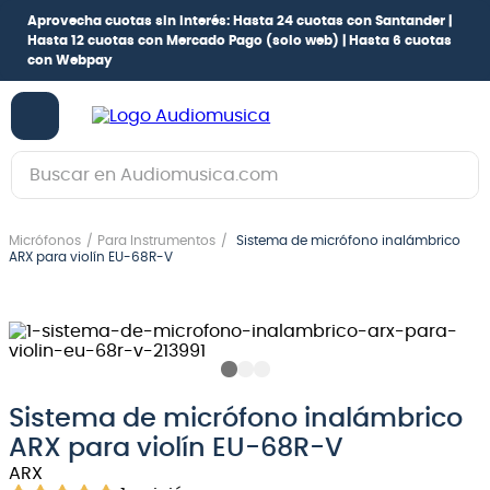
Aprovecha cuotas sin interés:
Hasta 24 cuotas con Santander |
Hasta 12 cuotas con Mercado Pago
(solo web) |
Hasta 6 cuotas
con Webpay
Buscar en Audiomusica.com
TÉRMINOS MÁS BUSCADOS
Micrófonos
Para Instrumentos
Sistema de micrófono inalámbrico
1
.
guitarra electrica
ARX para violín EU-68R-V
2
.
bajo
3
.
guitarra electroacústica
4
.
amplificador
5
.
pioneerdj
Sistema de micrófono inalámbrico
ARX para violín EU-68R-V
6
.
guitarra
ARX
7
.
bateria