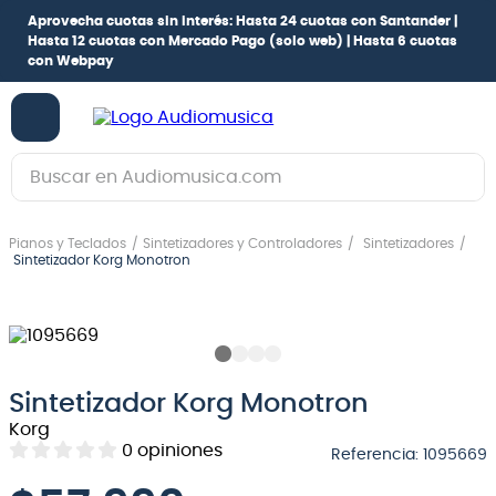
Aprovecha cuotas sin interés:
Hasta 24 cuotas con Santander |
Hasta 12 cuotas con Mercado Pago
(solo web) |
Hasta 6 cuotas
con Webpay
Buscar en Audiomusica.com
TÉRMINOS MÁS BUSCADOS
Pianos y Teclados
Sintetizadores y Controladores
Sintetizadores
1
.
guitarra electrica
Sintetizador Korg Monotron
2
.
bajo
3
.
guitarra electroacústica
4
.
pioneerdj
Sintetizador Korg Monotron
5
.
amplificador
Korg
6
.
guitarra
0
opiniones
Referencia
:
1095669
7
.
teclado