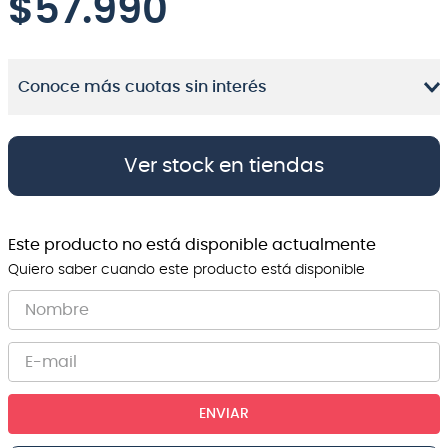
$
57.990
8
.
bateria
9
.
micrófono
Conoce más cuotas sin interés
10
.
violin
Ver stock en tiendas
Este producto no está disponible actualmente
Quiero saber cuando este producto está disponible
ENVIAR