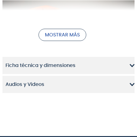
MOSTRAR MÁS
Ficha técnica y dimensiones
Audios y Videos
Analógico portátil:
Ese fue el lema del notable
sintetizador analógico a pilas y tamaño mini que Korg
llamó
monotron.
Ahora, al poderoso y divertido de
tocar monotron se suman dos nuevos hermanos.
Cada uno se toca con un teclado controlador de
cinta (el clásico Ribbon) con nuevas características.
El funcionamiento sencillo y la facilidad de uso del