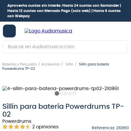
Aprovecha cuotas sin interés:
Hasta 24 cuotas con Santander |
Hasta 12 cuotas con Mercado Pago
(solo web) |
Hasta 6 cuotas
con Webpay
Buscar en Audiomusica.com
TÉRMINOS MÁS BUSCADOS
Baterías y Percusión
Accesorios
Sillín
Sillín para batería
1
.
guitarra electrica
Powerdrums TP-02
2
.
bajo
3
.
guitarra electroacústica
4
.
pioneerdj
Sillín para batería Powerdrums TP-
5
.
amplificador
02
6
.
teclado
Powerdrums
2
opiniones
Referencia
:
210861
7
.
guitarra