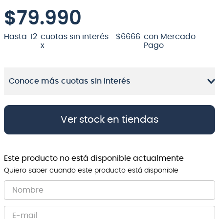
$
79.990
8
.
micrófono
9
.
bateria
Hasta
12
cuotas sin interés
$
6666
con Mercado
x
Pago
10
.
violin
Conoce más cuotas sin interés
Ver stock en tiendas
Este producto no está disponible actualmente
Quiero saber cuando este producto está disponible