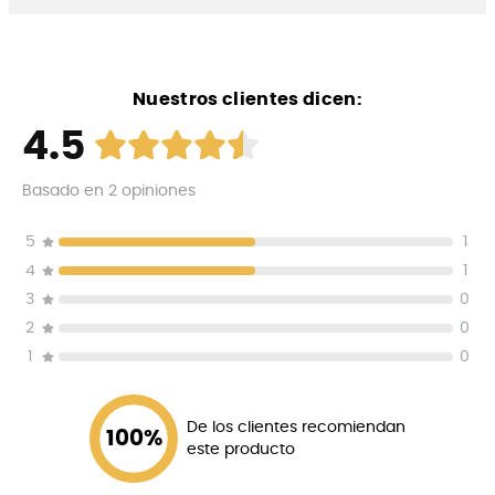
Nuestros clientes dicen:
4.5
Basado en
2
opiniones
5
1
4
1
3
0
2
0
1
0
De los clientes recomiendan
100
%
este producto