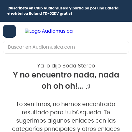
¡
Suscríbete en Club Audiomusica
y participa por una
Batería
electrónica Roland TD-02KV
gratis!
Buscar en Audiomusica.com
TÉRMINOS MÁS BUSCADOS
Ya lo dijo Soda Stereo
1
.
guitarra electrica
Y no encuentro nada, nada
2
.
bajo
oh oh oh!… ♫
3
.
guitarra electroacústica
4
.
pioneerdj
Lo sentimos, no hemos encontrado
5
.
amplificador
resultado para tu búsqueda. Te
6
.
guitarra
sugerimos algunos enlaces con las
categorías principales y otros enlaces
7
.
teclado