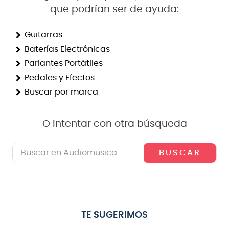
que podrían ser de ayuda:
8
.
bateria
9
.
micrófono
Guitarras
Baterías Electrónicas
10
.
violin
Parlantes Portátiles
Pedales y Efectos
Buscar por marca
O intentar con otra búsqueda
Buscar en Audiomusica
TE SUGERIMOS