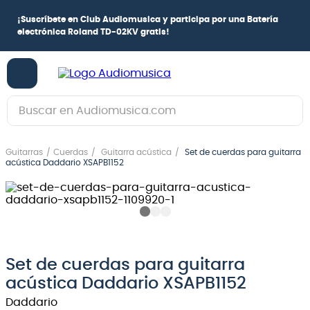
¡
Suscríbete en Club Audiomusica
y participa por una
Batería
electrónica Roland TD-02KV
gratis!
Buscar en Audiomusica.com
TÉRMINOS MÁS BUSCADOS
Guitarras
Cuerdas
Guitarra acústica
Set de cuerdas para guitarra
1
.
guitarra electrica
acústica Daddario XSAPB1152
2
.
bajo
3
.
guitarra electroacústica
4
.
pioneerdj
5
.
amplificador
Set de cuerdas para guitarra
acústica Daddario XSAPB1152
6
.
guitarra
Daddario
7
.
teclado