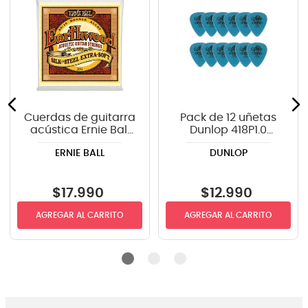
Cuerdas de guitarra
Pack de 12 uñetas
acústica Ernie Ball
Dunlop 418P1.0
P02047 Earthwood
TORTEX
ERNIE BALL
DUNLOP
Silk & SteelExtra Soft
10-50
$
17
.
990
$
12
.
990
AGREGAR AL CARRITO
AGREGAR AL CARRITO