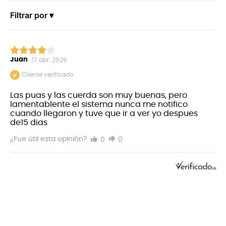
incomparable estabilidad de afinación. XS es la
cuerda revestida más innovadora jamás creada.
Filtrar por ▾
Juan
17 abr. 2026
Cliente verificado
Las puas y las cuerda son muy buenas, pero
lamentablente el sistema nunca me notifico
cuando llegaron y tuve que ir a ver yo despues
de15 dias
0
0
¿Fue útil esta opinión?