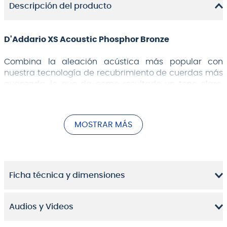
Descripción del producto
D'Addario XS Acoustic Phosphor Bronze
Combina la aleación acústica más popular con
nuestra tecnología de recubrimiento de cuerdas más
avanzada, lo que da como resultado un tono claro,
una sensación suave y una estabilidad de afinación
superior, todo con la mayor vida útil posible de las
cuerdas.
MOSTRAR MÁS
Custom Light Set. 11-52
Ficha técnica y dimensiones
Audios y Videos