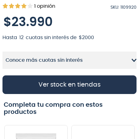
1
opinión
SKU
:
1109920
8
.
bateria
$
23
.
990
9
.
micrófono
10
.
violin
Hasta
12
cuotas sin interés de
$
2000
Conoce más cuotas sin interés
Ver stock en tiendas
Completa tu compra con estos
productos