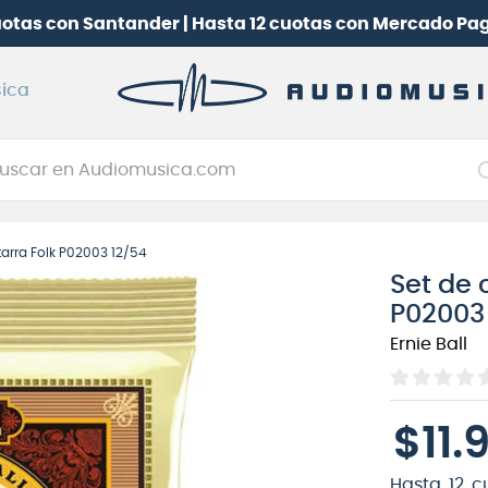
uotas con Santander | Hasta 12 cuotas con Mercado Pa
ica
car en Audiomusica.com
NOS MÁS BUSCADOS
itarra Folk P02003 12/54
tarra electrica
Set de 
jo
P02003
itarra electroacústica
Ernie Ball
oneerdj
plificador
$
11
.
itarra
clado
Hasta
12
c