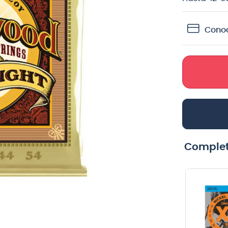
teria
Conoc
crófono
lin
Complet