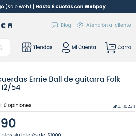
go
(solo web) |
Hasta 6 cuotas con Webpay
Blog
Atención al cliente
Tiendas
Mi Cuenta
cuerdas Ernie Ball de guitarra Folk
 12/54
0
opiniones
SKU
:
1102311
990
uotas sin interés de
$
1000