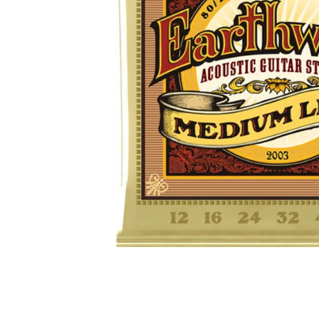
8
.
ba
9
.
mi
10
.
vio