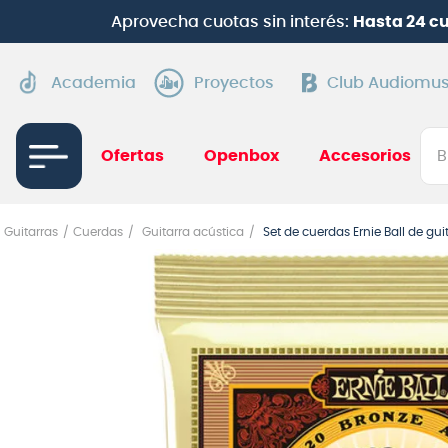
Aprovecha cuotas sin interés:
Hasta 24 c
Academia
Proyectos
Club Audiomus
Bus
Ofertas
Openbox
Accesorios
TÉRMI
Guitarras
Cuerdas
Guitarra acústica
Set de cuerdas Ernie Ball de gu
1
.
gui
2
.
ba
3
.
gu
4
.
pi
5
.
am
6
.
gu
7
.
te