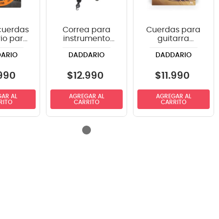
cuerdas
Correa para
Cuerdas para
io para
instrumento
guitarra
arra
Daddario
acústica
ARIO
DADDARIO
DADDARIO
a EXL110
PWS100 color
Daddario 13-56
-.046
negro
Medium EJ17
Phosphor
990
$
12
.
990
$
11
.
990
Bronze
AR AL
AGREGAR AL
AGREGAR AL
RITO
CARRITO
CARRITO