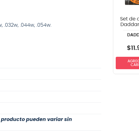
Set de 
Daddar
, .032w, .044w, .054w.
guit
DADD
eléctric
.010
$
11
.
AGREG
CAR
l producto pueden variar sin