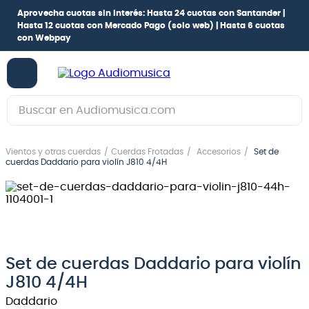
Aprovecha cuotas sin interés:
Hasta 24 cuotas con Santander |
Hasta 12 cuotas con Mercado Pago
(solo web) |
Hasta 6 cuotas
con Webpay
Buscar en Audiomusica.com
TÉRMINOS MÁS BUSCADOS
Vientos y otras cuerdas
Cuerdas Frotadas
Accesorios
Set de
1
.
guitarra electrica
cuerdas Daddario para violín J810 4/4H
2
.
bajo
3
.
guitarra electroacústica
4
.
pioneerdj
5
.
amplificador
Set de cuerdas Daddario para violín
J810 4/4H
6
.
guitarra
Daddario
7
.
teclado