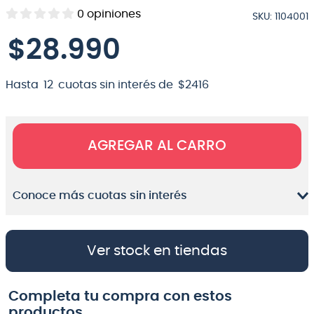
0
opiniones
SKU
:
1104001
8
.
micrófono
$
28
.
990
9
.
bateria
10
.
violin
Hasta
12
cuotas sin interés de
$
2416
AGREGAR AL CARRO
Conoce más cuotas sin interés
Ver stock en tiendas
Completa tu compra con estos
productos