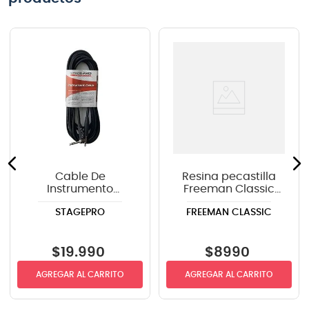
Cable De
Resina pecastilla
Instrumento
Freeman Classic
StagePRO SPG20GR
VCR-11
STAGEPRO
FREEMAN CLASSIC
recto-angulo 6mts
$
19
.
990
$
8990
AGREGAR AL CARRITO
AGREGAR AL CARRITO