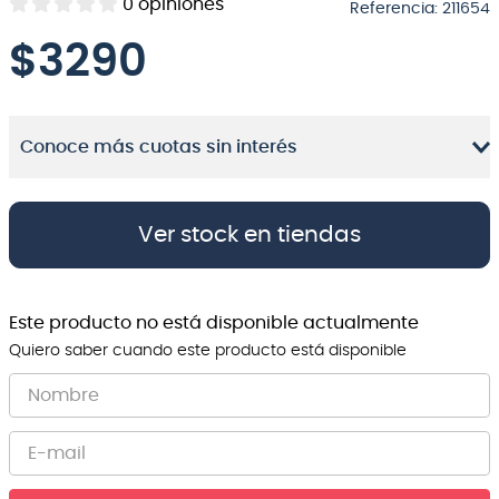
0
opiniones
Referencia
:
211654
8
.
micrófono
$
3290
9
.
bateria
10
.
violin
Conoce más cuotas sin interés
Ver stock en tiendas
Este producto no está disponible actualmente
Quiero saber cuando este producto está disponible