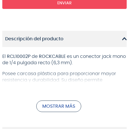
ENVIAR
Descripción del producto
El
RCL10002P
de
ROCKCABLE
es un conector jack mono
de 1/4 pulgada recto (6,3 mm).
Posee carcasa plástica para proporcionar mayor
resistencia y durabilidad. Su diseño permite
desarmarlo en 4 partes para tener una mayor
comodidad al momento de soldar el conector con el
cable.
MOSTRAR MÁS
Ideal para cables que tengan un diámetro máximo
de 7 mm.