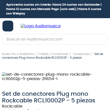
Aprovecha cuotas sin interés:
Hasta 24 cuotas con Santander |
Hasta 12 cuotas con Mercado Pago
(solo web) |
Hasta 6 cuotas
con Webpay
Buscar en Audiomusica.com
TÉRMINOS MÁS BUSCADOS
Audio Pro y Grabación
Cables y Conectores
Conectores
Set de
1
.
guitarra electrica
conectores Plug mono Rockcable RCL10002P - 5 piezas
2
.
bajo
3
.
guitarra electroacústica
4
.
pioneerdj
5
.
amplificador
Set de conectores Plug mono
Rockcable RCL10002P - 5 piezas
6
.
guitarra
Rockcable
7
.
teclado