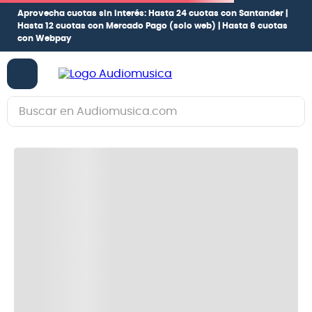
Aprovecha cuotas sin interés:
Hasta 24 cuotas con Santander |
Hasta 12 cuotas con Mercado Pago
(solo web) |
Hasta 6 cuotas
con Webpay
Buscar en Audiomusica.com
TÉRMINOS MÁS BUSCADOS
1
.
guitarra electrica
2
.
bajo
3
.
guitarra electroacústica
4
.
pioneerdj
5
.
amplificador
6
.
teclado
7
.
guitarra