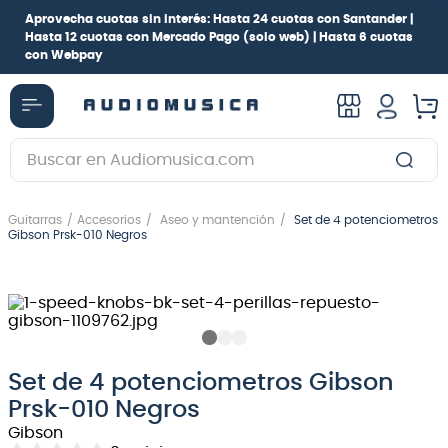
Aprovecha cuotas sin interés:
Hasta 24 cuotas con Santander |
Hasta 12 cuotas con Mercado Pago
(solo web) |
Hasta 6 cuotas
con Webpay
Buscar en Audiomusica.com
TÉRMINOS MÁS BUSCADOS
Guitarras
Accesorios
Aseo y mantención
Set de 4 potenciometros
1
.
guitarra electrica
Gibson Prsk-010 Negros
2
.
bajo
3
.
guitarra electroacústica
4
.
pioneerdj
5
.
amplificador
Set de 4 potenciometros Gibson
Prsk-010 Negros
6
.
guitarra
Gibson
7
.
teclado