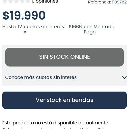
0
opiniones
Referencia
:
1109762
8
.
bateria
$
19.990
9
.
micrófono
Hasta
12
cuotas sin interés
$
1666
con Mercado
10
.
violin
x
Pago
SIN STOCK ONLINE
Conoce más cuotas sin interés
Ver stock en tiendas
Este producto no está disponible actualmente