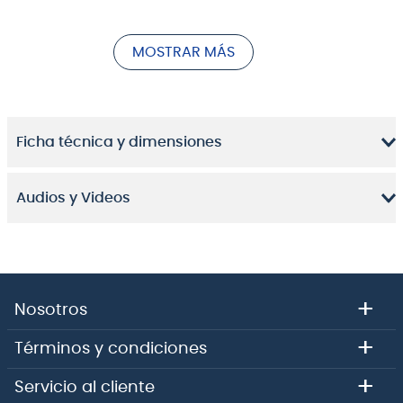
verdadera esencia original de su instrumento.
MOSTRAR MÁS
Cuando tu guitarra Gibson necesite una pieza de
repuesto o un accesorio, elige los auténticos
Accesorios Gibson para obtener grandes resultados.
Características:
Ficha técnica y dimensiones
Juego de cuatro
Color negro
Audios y Videos
Números visibles desde la parte superior y los
lados
Pieza genuina de Gibson
+
Nosotros
+
Términos y condiciones
+
Servicio al cliente