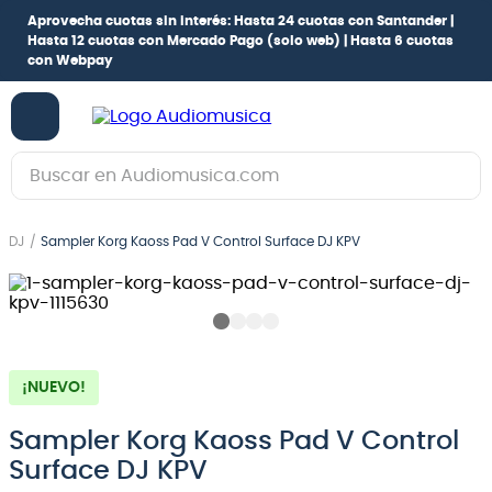
Aprovecha cuotas sin interés:
Hasta 24 cuotas con Santander |
Hasta 12 cuotas con Mercado Pago
(solo web) |
Hasta 6 cuotas
con Webpay
Buscar en Audiomusica.com
TÉRMINOS MÁS BUSCADOS
DJ
Sampler Korg Kaoss Pad V Control Surface DJ KPV
1
.
guitarra electrica
2
.
bajo
3
.
guitarra electroacústica
4
.
pioneerdj
¡NUEVO!
5
.
amplificador
Sampler Korg Kaoss Pad V Control
6
.
teclado
Surface DJ KPV
7
.
guitarra