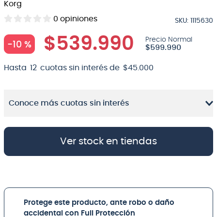
Korg
8
.
micrófono
0
opiniones
SKU
:
1115630
9
.
bateria
$
539
.
990
-
10 %
$
599
.
990
10
.
violin
Hasta
12
cuotas sin interés de
$
45
.
000
Conoce más cuotas sin interés
Ver stock en tiendas
Protege este producto, ante robo o daño
accidental con Full Protección