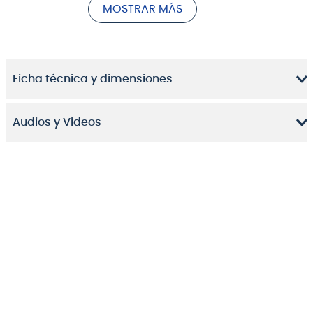
con una interfaz táctil rediseñada, control dual-touch,
MOSTRAR MÁS
nuevas herramientas de looping y procesamiento
vocal avanzado, convirtiéndose en una potente
herramienta creativa para DJs, productores, músicos
y streamers modernos.
Ficha técnica y dimensiones
Audios y Videos
UNA EVOLUCIÓN TÁCTIL
El nuevo
KAOSS PAD V
transforma cada movimiento