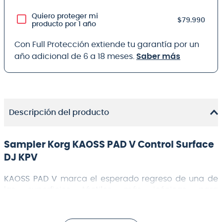
Quiero proteger mi
$79.990
producto por 1 año
Con Full Protección extiende tu garantía por un
año adicional de 6 a 18 meses.
Saber más
Descripción del producto
Sampler Korg KAOSS PAD V Control Surface
DJ KPV
KAOSS PAD V
marca el esperado regreso de una de
las superficies táctiles más icónicas para
manipulación de efectos y sampling en tiempo real.
Esta nueva generación redefine el concepto original