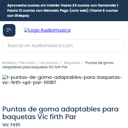
Aprovecha cuotas sin interés:
Hasta 24 cuotas con Santander |
Hasta 12 cuotas con Mercado Pago
(solo web) |
Hasta 6 cuotas
con Webpay
Buscar en Audiomusica.com
TÉRMINOS MÁS BUSCADOS
Baterías y Percusión
Accesorios
Baquetas
Puntas de goma
1
.
guitarra electrica
adaptables para baquetas Vic firth Par
2
.
bajo
3
.
guitarra electroacústica
4
.
pioneerdj
5
.
amplificador
Puntas de goma adaptables para
baquetas Vic firth Par
6
.
guitarra
Vic Firth
7
.
teclado