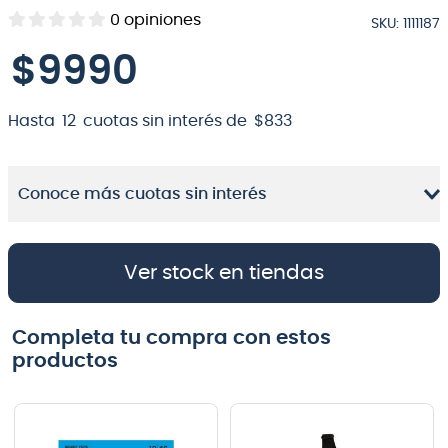
0
opiniones
SKU
:
1111187
8
.
bateria
$
9990
9
.
micrófono
10
.
violin
Hasta
12
cuotas sin interés de
$
833
Conoce más cuotas sin interés
Ver stock en tiendas
Completa tu compra con estos
productos