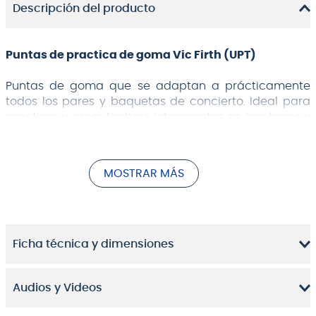
Descripción del producto
Puntas de practica de goma Vic Firth (UPT)
Puntas de goma que se adaptan a prácticamente
todos los pares y baquetas de concierto. Ideal para
practicar y crear timbres interesantes en tambores y
platillos. (2 pares).
Ideal para practicar sobre la marcha
MOSTRAR MÁS
Se adapta a la mayoría de las baquetas de
concierto
Gris
Material de goma
Incluye 2 pares de puntas de práctica
Ficha técnica y dimensiones
Audios y Videos