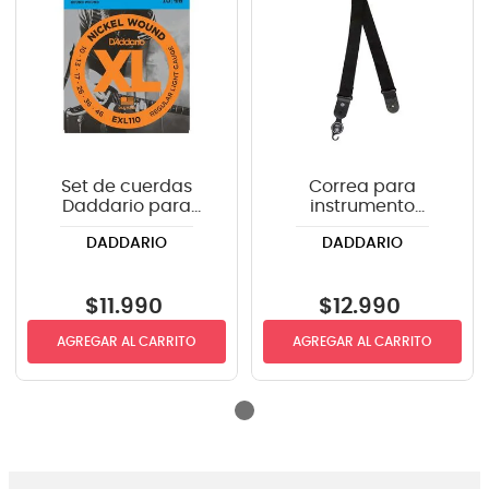
Set de cuerdas
Correa para
Daddario para
instrumento
guitarra eléctrica
Daddario PWS100
DADDARIO
DADDARIO
EXL110 .010-.046
color negro
$
11
.
990
$
12
.
990
AGREGAR AL CARRITO
AGREGAR AL CARRITO