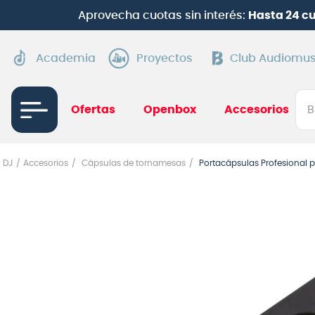
Aprovecha cuotas sin interés:
Hasta 24 c
Academia
Proyectos
Club Audiomus
Bus
Ofertas
Openbox
Accesorios
TÉRMI
DJ
Accesorios
Cápsulas de tornamesas
Portacápsulas Profesional 
1
.
gui
2
.
ba
3
.
gu
4
.
pi
5
.
am
6
.
gu
7
.
te