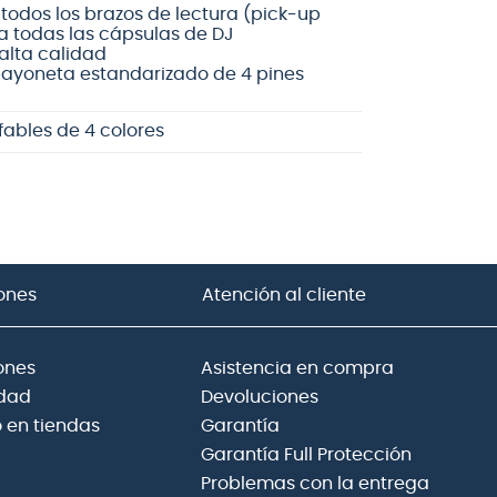
todos los brazos de lectura (pick-up
a todas las cápsulas de DJ
 alta calidad
bayoneta estandarizado de 4 pines
ables de 4 colores
ones
Atención al cliente
ones
Asistencia en compra
idad
Devoluciones
 en tiendas
Garantía
Garantía Full Protección
Problemas con la entrega