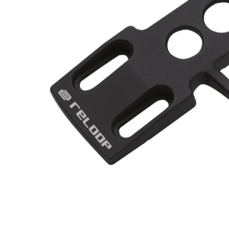
8
.
mi
9
.
ba
10
.
vio