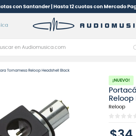
uotas con Santander | Hasta 12 cuotas con Mercado Pa
ica
car en Audiomusica.com
NOS MÁS BUSCADOS
para Tornamesa Reloop Headshell Black
tarra electrica
¡NUEVO!
jo
Portac
itarra electroacústica
Reloop 
oneerdj
Reloop
plificador
itarra
$
34
.
clado