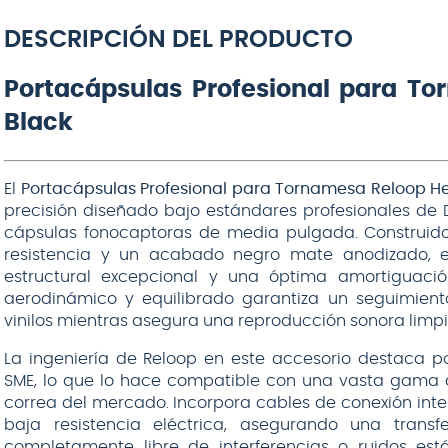
DESCRIPCIÓN DEL PRODUCTO
Portacápsulas Profesional para T
Black
El
Portacápsulas Profesional para Tornamesa Reloop He
precisión diseñado bajo estándares profesionales de D
cápsulas fonocaptoras de media pulgada. Construido
resistencia y un acabado negro mate anodizado, es
estructural excepcional y una óptima amortiguació
aerodinámico y equilibrado garantiza un seguimient
vinilos mientras asegura una reproducción sonora limpia
La ingeniería de Reloop en este accesorio destaca p
SME, lo que lo hace compatible con una vasta gama 
correa del mercado. Incorpora cables de conexión int
baja resistencia eléctrica, asegurando una tran
completamente libre de interferencias o ruidos est