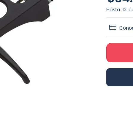
crófono
Hasta
12
c
teria
Conoc
lin