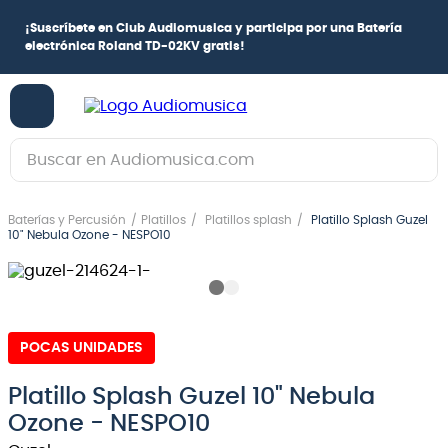
¡
Suscríbete en Club Audiomusica
y participa por una
Batería
electrónica Roland TD-02KV
gratis!
Buscar en Audiomusica.com
TÉRMINOS MÁS BUSCADOS
Baterías y Percusión
Platillos
Platillos splash
Platillo Splash Guzel
1
.
guitarra electrica
10" Nebula Ozone - NESPO10
2
.
bajo
3
.
guitarra electroacústica
4
.
pioneerdj
POCAS UNIDADES
5
.
amplificador
Platillo Splash Guzel 10" Nebula
6
.
guitarra
Ozone - NESPO10
7
.
teclado