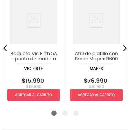
Baqueta Vic Firth 5A
Atril de platillo con
- punta de madera
Boom Mapex B600
VIC FIRTH
MAPEX
$
15
.
990
$
76
.
990
$
19
.
990
$
91
.
990
AGREGAR AL CARRITO
AGREGAR AL CARRITO