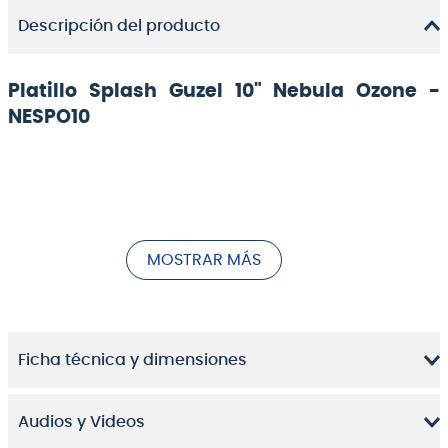
Descripción del producto
Platillo Splash Guzel 10" Nebula Ozone -
NESPO10
La
serie Nebula de Güzel
encarna la tradición de la
forja artesanal turca con un sonido cálido, oscuro y
profundamente musical. Fabricados completamente
MOSTRAR MÁS
a mano en
aleación B20
(80% cobre y 20% estaño),
estos platillos ofrecen un timbre rico en matices, con
respuesta controlada y una proyección moderada
ideal para estilos que privilegian la expresión
dinámica y el carácter acústico.
Ficha técnica y dimensiones
Audios y Videos