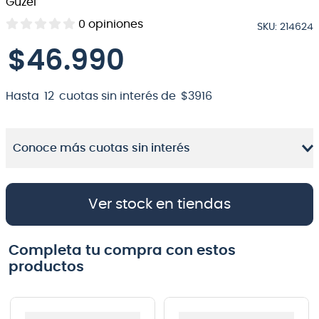
Guzel
8
.
bateria
0
opiniones
SKU
:
214624
9
.
micrófono
$
46
.
990
10
.
violin
Hasta
12
cuotas sin interés de
$
3916
Conoce más cuotas sin interés
Ver stock en tiendas
Completa tu compra con estos
productos