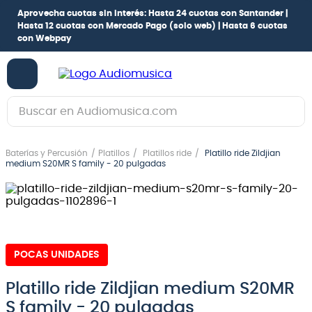
Aprovecha cuotas sin interés:
Hasta 24 cuotas con Santander |
Hasta 12 cuotas con Mercado Pago
(solo web) |
Hasta 6 cuotas
con Webpay
Buscar en Audiomusica.com
TÉRMINOS MÁS BUSCADOS
Baterías y Percusión
Platillos
Platillos ride
Platillo ride Zildjian
1
.
guitarra electrica
medium S20MR S family - 20 pulgadas
2
.
bajo
3
.
guitarra electroacústica
4
.
pioneerdj
POCAS UNIDADES
5
.
amplificador
6
.
guitarra
Platillo ride Zildjian medium S20MR
S family - 20 pulgadas
7
.
teclado