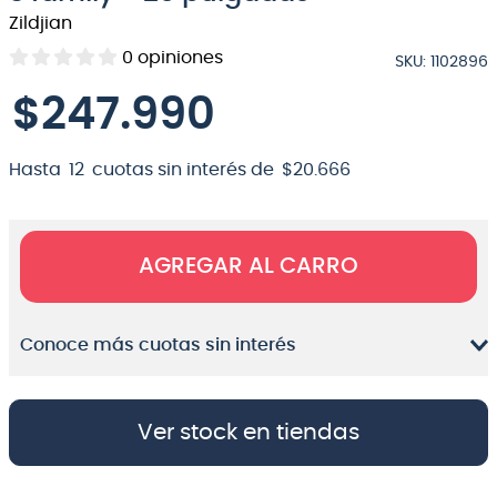
Zildjian
8
.
bateria
0
opiniones
SKU
:
1102896
9
.
micrófono
$
247
.
990
10
.
violin
Hasta
12
cuotas sin interés de
$
20
.
666
AGREGAR AL CARRO
Conoce más cuotas sin interés
Ver stock en tiendas