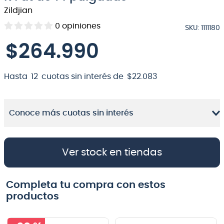
Zildjian
8
.
micrófono
0
opiniones
SKU
:
1111180
9
.
bateria
$
264
.
990
10
.
violin
Hasta
12
cuotas sin interés de
$
22
.
083
Conoce más cuotas sin interés
Ver stock en tiendas
Completa tu compra con estos
productos