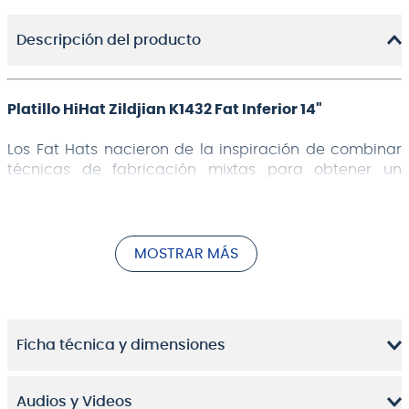
Descripción del producto
Platillo HiHat Zildjian K1432 Fat Inferior 14"
Los Fat Hats nacieron de la inspiración de combinar
técnicas de fabricación mixtas para obtener un
sonido verdaderamente hecho para cualquier
escenario o sesión.
MOSTRAR MÁS
Los Fat Hats, una década de pruebas ha creado este
rico y combinado sonido de hihat que funciona en el
estudio y llama la atención de todos en el escenario.
La clave es una combinación de martillado usado
Ficha técnica y dimensiones
para producir tonos graves, con un torneado más
ancho, estilo Zildjian y una diferencia de peso más
pequeña que difumina la parte superior de la inferior.
Audios y Videos