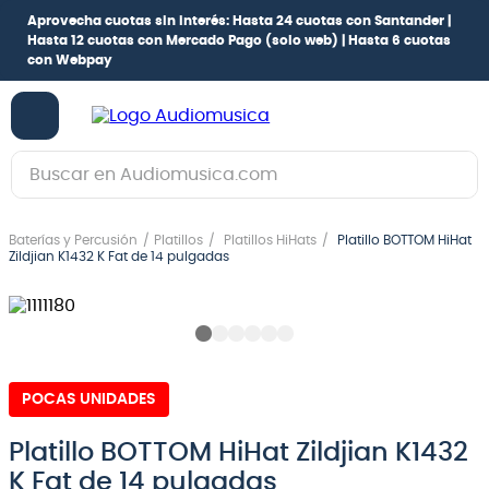
Aprovecha cuotas sin interés:
Hasta 24 cuotas con Santander |
Hasta 12 cuotas con Mercado Pago
(solo web) |
Hasta 6 cuotas
con Webpay
Buscar en Audiomusica.com
TÉRMINOS MÁS BUSCADOS
Baterías y Percusión
Platillos
Platillos HiHats
Platillo BOTTOM HiHat
1
.
guitarra electrica
Zildjian K1432 K Fat de 14 pulgadas
2
.
bajo
3
.
guitarra electroacústica
4
.
pioneerdj
POCAS UNIDADES
5
.
amplificador
6
.
teclado
Platillo BOTTOM HiHat Zildjian K1432
K Fat de 14 pulgadas
7
.
guitarra