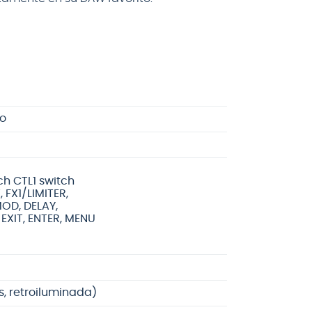
jo
h CTL1 switch
, FX1/LIMITER,
OD, DELAY,
EXIT, ENTER, MENU
s, retroiluminada)