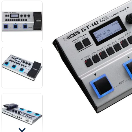
8
.
ba
9
.
mi
10
.
vio