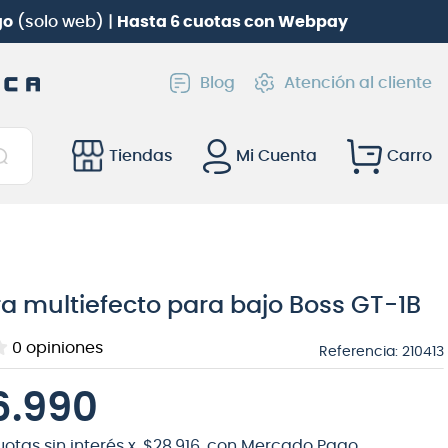
¡
Suscríbete en Club Audiomusic
Blog
Atención al cliente
Tiendas
Mi Cuenta
a multiefecto para bajo Boss GT-1B
0
opiniones
Referencia
:
210413
6.990
otas sin interés x
$
28
.
916
con Mercado Pago