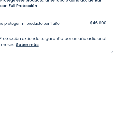
Protege este producto, ante robo o daño accidental
con Full Protección
$46.990
ro proteger mi producto por 1 año
 Protección extiende tu garantía por un año adicional
8 meses.
Saber más