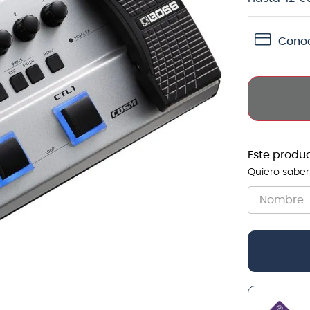
teria
Conoc
crófono
lin
Este produ
Quiero saber