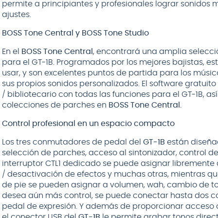
permite a principiantes y profesionales lograr sonidos 
ajustes.
BOSS Tone Central y BOSS Tone Studio
En el
BOSS Tone Central
, encontrará una amplia selecci
para el GT-1B. Programados por los mejores bajistas, e
usar, y son excelentes puntos de partida para los músi
sus propios sonidos personalizados. El software gratuit
/ bibliotecario con todas las funciones para el GT-1B, 
colecciones de parches en
BOSS Tone Central.
Control profesional en un espacio compacto
Los tres conmutadores de pedal del
GT-1B
están diseña
selección de parches, acceso al sintonizador, control d
interruptor CTL1 dedicado se puede asignar libremente
/ desactivación de efectos y muchas otras, mientras que
de pie se pueden asignar a volumen, wah, cambio de ton
desea aún más control, se puede conectar hasta dos c
pedal de expresión. Y además de proporcionar acceso
el conector USB del
GT-1B
le permite grabar tonos direc