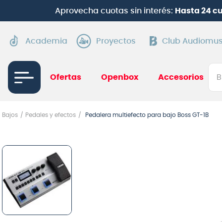
ntander | Hasta 12 cuotas con Mercado Pago
(solo web)
Academia
Proyectos
Club Audiomus
Bus
Ofertas
Openbox
Accesorios
TÉRMI
Bajos
Pedales y efectos
Pedalera multiefecto para bajo Boss GT-1B
1
.
gui
2
.
ba
3
.
gu
4
.
pi
5
.
am
6
.
gu
7
.
te