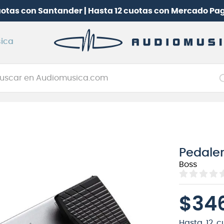
 |
Hasta 6 cuotas con Webpay
ica
car en Audiomusica.com
NOS MÁS BUSCADOS
tarra electrica
jo
Pedaler
itarra electroacústica
Boss
oneerdj
plificador
$
34
itarra
clado
Hasta
12
cu