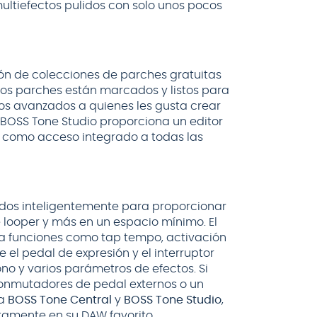
multiefectos pulidos con solo unos pocos
ón de colecciones de parches gratuitas
stos parches están marcados y listos para
cos avanzados a quienes les gusta crear
o BOSS Tone Studio proporciona un editor
así como acceso integrado a todas las
dos inteligentemente para proporcionar
e looper y más en un espacio mínimo. El
 a funciones como tap tempo, activación
 el pedal de expresión y el interruptor
o y varios parámetros de efectos. Si
onmutadores de pedal externos o un
 a
BOSS Tone Central
y
BOSS Tone Studio
,
tamente en su DAW favorito.