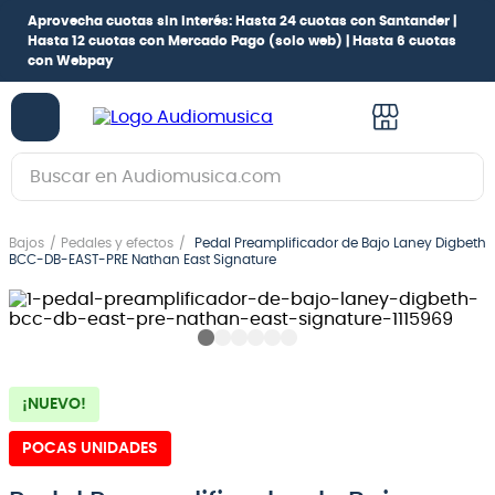
Aprovecha cuotas sin interés:
Hasta 24 cuotas con Santander |
Hasta 12 cuotas con Mercado Pago
(solo web) |
Hasta 6 cuotas
con Webpay
Buscar en Audiomusica.com
TÉRMINOS MÁS BUSCADOS
Bajos
Pedales y efectos
Pedal Preamplificador de Bajo Laney Digbeth
1
.
guitarra electrica
BCC-DB-EAST-PRE Nathan East Signature
2
.
bajo
3
.
guitarra electroacústica
4
.
pioneerdj
¡NUEVO!
5
.
amplificador
POCAS UNIDADES
6
.
teclado
7
.
guitarra