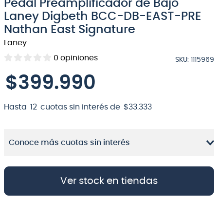
Pedal Preamplificador de Bajo
8
.
micrófono
Laney Digbeth BCC-DB-EAST-PRE
Nathan East Signature
9
.
bateria
Laney
10
.
violin
0
opiniones
SKU
:
1115969
$
399
.
990
Hasta
12
cuotas sin interés de
$
33
.
333
Conoce más cuotas sin interés
Ver stock en tiendas