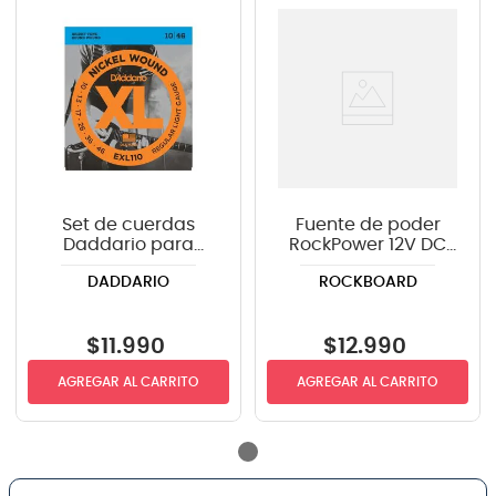
Set de cuerdas
Fuente de poder
Daddario para
RockPower 12V DC
guitarra eléctrica
1.5A RP NT 12 EU
DADDARIO
ROCKBOARD
EXL110 .010-.046
$
11
.
990
$
12
.
990
AGREGAR AL CARRITO
AGREGAR AL CARRITO