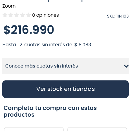
Zoom
8
.
teclado
0
opiniones
SKU
:
1114193
9
.
micrófono
$
216
.
990
10
.
violin
Hasta
12
cuotas sin interés de
$
18
.
083
Conoce más cuotas sin interés
Ver stock en tiendas
Completa tu compra con estos
productos