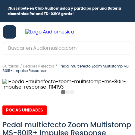
¡
Suscríbete en Club Audiomusica
y participa por una
Batería
electrónica Roland TD-02KV
gratis!
Buscar en Audiomusica.com
TÉRMINOS MÁS BUSCADOS
Guitarras
Pedales y efectos
Pedal multiefecto Zoom Multistomp MS-
1
.
guitarra electrica
80IR+ Impulse Response
2
.
bajo
3
.
guitarra electroacústica
4
.
amplificador
POCAS UNIDADES
5
.
pioneerdj
6
.
guitarra
Pedal multiefecto Zoom Multistomp
MS-80IR+ Impulse Response
7
.
bateria