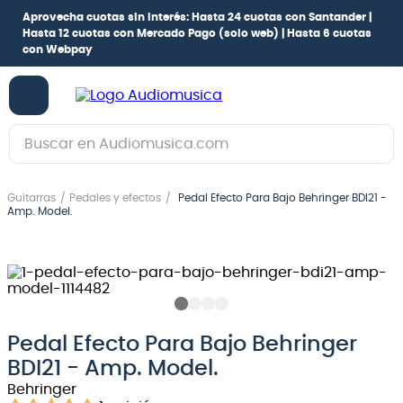
Aprovecha cuotas sin interés:
Hasta 24 cuotas con Santander |
Hasta 12 cuotas con Mercado Pago
(solo web) |
Hasta 6 cuotas
con Webpay
Buscar en Audiomusica.com
TÉRMINOS MÁS BUSCADOS
Guitarras
Pedales y efectos
Pedal Efecto Para Bajo Behringer BDI21 -
1
.
guitarra electrica
Amp. Model.
2
.
bajo
3
.
guitarra electroacústica
4
.
pioneerdj
5
.
amplificador
Pedal Efecto Para Bajo Behringer
BDI21 - Amp. Model.
6
.
guitarra
Behringer
7
.
teclado