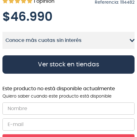
1
opinión
Referencia
:
1114482
8
.
bateria
$
46.990
9
.
micrófono
10
.
violin
Conoce más cuotas sin interés
Ver stock en tiendas
Este producto no está disponible actualmente
Quiero saber cuando este producto está disponible