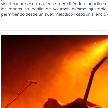
sintetizadores y otros efectos, permitiéndote añadir mo
las manos. La perilla de volumen mínimo ajustable 
permitiendo desde un swell melódico hasta un silencio 