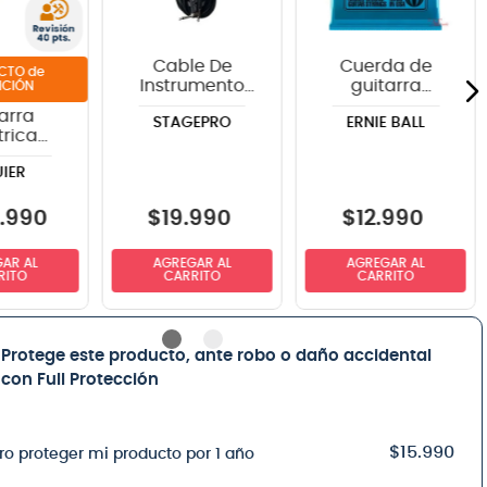
Cable De
Cuerda de
de
Instrumento
guitarra
ICIÓN
StagePRO
eléctrica Ernie
arra
STAGEPRO
ERNIE BALL
SPG20GR
Ball P02225
trica
recto-angulo
Extra Slinky 8-
ier
6mts
38
IER
ormal
t-O-
c™ -
.
990
$
19
.
990
$
12
.
990
on Red
parent
AR AL
AGREGAR AL
AGREGAR AL
RITO
CARRITO
CARRITO
Protege este producto, ante robo o daño accidental
con Full Protección
$15.990
ro proteger mi producto por 1 año