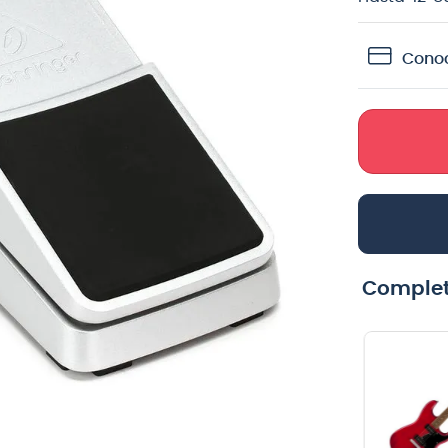
teria
Conoc
crófono
lin
Complet
Pack de 12
Fuente de
uñetas Dunlop
poder Roland
486PHV GELS
PSB-230EU-230