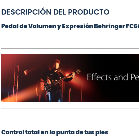
ERNIE BALL
Ball P02225
Extra Slinky 8-
DESCRIPCIÓN DEL PRODUCTO
38
Pedal de Volumen y Expresión Behringer FC6
$
12
.
990
AGREGAR AL
CARRITO
Control total en la punta de tus pies