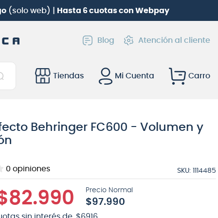
Roland TD-02KV
gratis!
Blog
Atención al cliente
Tiendas
Mi Cuenta
fecto Behringer FC600 - Volumen y
ón
0
opiniones
SKU
:
1114485
$
82
.
990
$
97
.
990
uotas sin interés de
$
6916