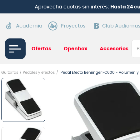
¡
Suscríbete en Clu
Academia
Proyectos
Club Audiomus
Bus
Ofertas
Openbox
Accesorios
TÉRMI
Guitarras
Pedales y efectos
Pedal Efecto Behringer FC600 - Volumen y 
1
.
gui
2
.
ba
3
.
gu
4
.
pi
5
.
am
6
.
gu
7
.
te