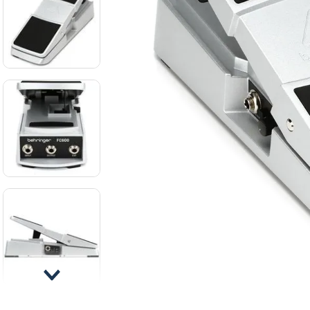
8
.
ba
9
.
mi
10
.
vio
Cuerda de
guitarra
eléctrica Ernie