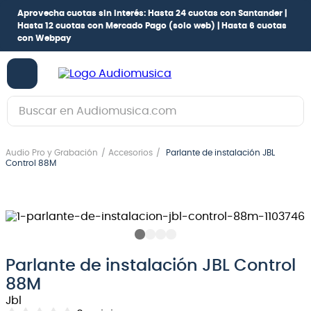
Aprovecha cuotas sin interés:
Hasta 24 cuotas con Santander |
Hasta 12 cuotas con Mercado Pago
(solo web) |
Hasta 6 cuotas
con Webpay
Buscar en Audiomusica.com
TÉRMINOS MÁS BUSCADOS
Audio Pro y Grabación
Accesorios
Parlante de instalación JBL
1
.
guitarra electrica
Control 88M
2
.
bajo
3
.
guitarra electroacústica
4
.
pioneerdj
5
.
amplificador
Parlante de instalación JBL Control
88M
6
.
guitarra
Jbl
7
.
teclado