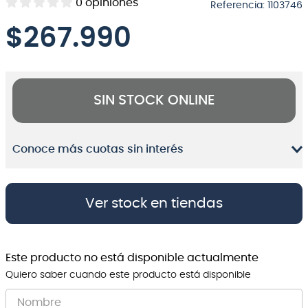
0
opiniones
Referencia
:
1103746
8
.
bateria
$
267.990
9
.
micrófono
10
.
violin
SIN STOCK ONLINE
Conoce más cuotas sin interés
Ver stock en tiendas
Este producto no está disponible actualmente
Quiero saber cuando este producto está disponible