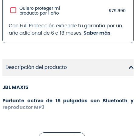
Quiero proteger mi
$79.990
producto por 1 año
Con Full Protección extiende tu garantía por un
año adicional de 6 a 18 meses.
Saber más
Descripción del producto
JBL MAX15
Parlante activo de 15 pulgadas con Bluetooth y
reproductor MP3
Calidad de sonido y volumen de referencia a raíz de
los parlantes amplificados, total facilidad de uso, un
conjunto de características sin igual y el precio más