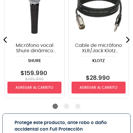
Micrófono vocal
Cable de micrófono
Shure dinámico
XLR/Jack Klotz
SM58-LC GY
GRG1MP03.0 - 3m
SHURE
KLOTZ
$
159
.
990
$
28
.
990
$
195
.
990
AGREGAR AL CARRITO
AGREGAR AL CARRITO
Protege este producto, ante robo o daño
accidental con Full Protección