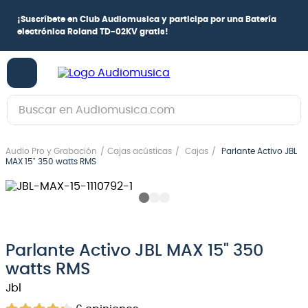
¡
Suscríbete en Club Audiomusica
y participa por una
Batería
electrónica Roland TD-02KV
gratis!
Buscar en Audiomusica.com
TÉRMINOS MÁS BUSCADOS
Audio Pro y Grabación
Cajas acústicas
Cajas
Parlante Activo JBL
1
.
guitarra electrica
MAX 15" 350 watts RMS
2
.
bajo
3
.
guitarra electroacústica
4
.
pioneerdj
Parlante Activo JBL MAX 15" 350
5
.
amplificador
watts RMS
6
.
teclado
Jbl
7
.
guitarra