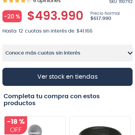
6
opiniones
SKU
:
1110792
8
.
micrófono
$
493
.
990
-
20 %
$
617
.
990
9
.
bateria
10
.
violin
Hasta
12
cuotas sin interés de
$
41
.
166
Conoce más cuotas sin interés
Ver stock en tiendas
Completa tu compra con estos
productos
-
18 %