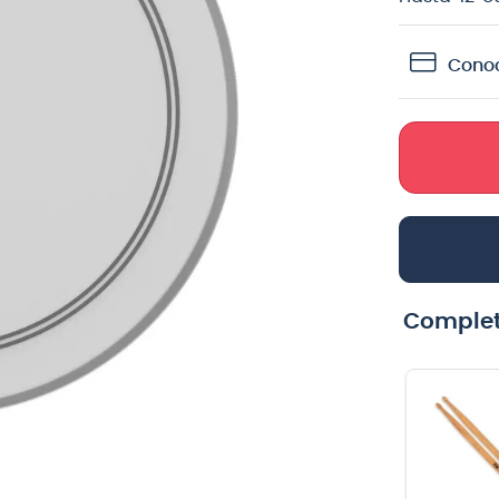
teria
Conoc
crófono
lin
Complet
Cable para
Cuerdas
guitarra Vox
guitarra
VGC-19BK color
eléctrica Ernie