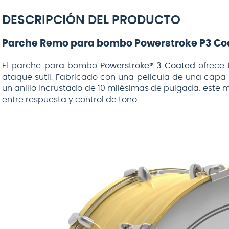
DUNLOP
DESCRIPCIÓN DEL PRODUCTO
Parche Remo para bombo Powerstroke P3 Coa
El parche para bombo
Powerstroke® 3 Coated
ofrece 
ataque sutil. Fabricado con una película de una capa 
$
12
.
990
un anillo incrustado de 10 milésimas de pulgada, este 
entre respuesta y control de tono.
AGREGAR AL
CARRITO