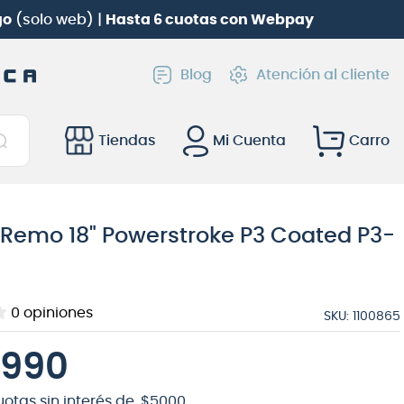
go
(solo web) |
Hasta 6 cuotas con Webpay
Blog
Atención al cliente
Tiendas
Mi Cuenta
Remo 18" Powerstroke P3 Coated P3-
0
opiniones
SKU
:
1100865
990
uotas sin interés de
$
5000