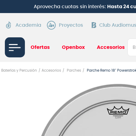
Aprovecha cuotas sin interés:
Hasta 24 c
Academia
Proyectos
Club Audiomus
Bus
Ofertas
Openbox
Accesorios
TÉRMI
Baterías y Percusión
Accesorios
Parches
Parche Remo 18" Powerstro
1
.
gui
2
.
ba
3
.
gu
4
.
pi
5
.
am
6
.
gu
7
.
te