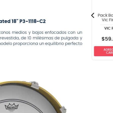
VOX
ERNIE BALL
negro - 6
Ball P03123
metros
COATED SUPER
SLINK Y
Pack B
Vic Fi
ted 18" P3-1118-C2
Terra 
VIC 
Pa
tonos medios y bajos enfocados con un
revestida, de 10 milésimas de pulgada y
$
59
.
$
32.990
$
18.990
modelo proporciona un equilibrio perfecto
AGREG
NO DISPONIBLE
NO DISPONIBLE
CAR