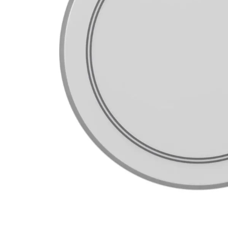
8
.
ba
9
.
mi
10
.
vio
Pack de 12
uñetas Dunlop
418P1.0 TORTEX