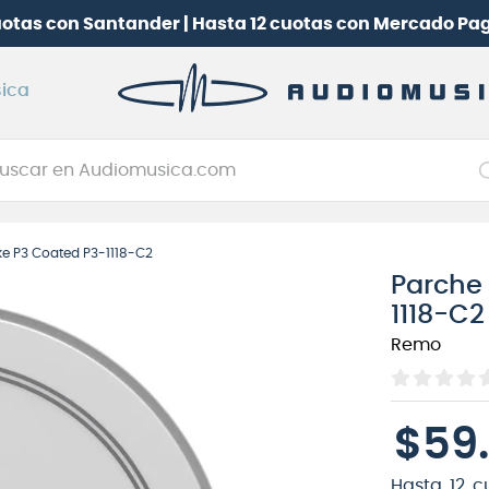
uotas con Santander | Hasta 12 cuotas con Mercado Pa
ica
car en Audiomusica.com
NOS MÁS BUSCADOS
ke P3 Coated P3-1118-C2
tarra electrica
Parche 
jo
1118-C2
itarra electroacústica
Remo
oneerdj
plificador
$
59
.
itarra
clado
Hasta
12
c