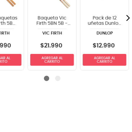
aquetas
Baqueta Vic
Pack de 12
rth 5B
Firth 5BN 5B -
uñetas Dunlop
Wood 4
punta de nylon
418P1.0 TORTEX
FIRTH
VIC FIRTH
DUNLOP
res
990
$
21
.
990
$
12
.
990
AR AL
AGREGAR AL
AGREGAR AL
RITO
CARRITO
CARRITO