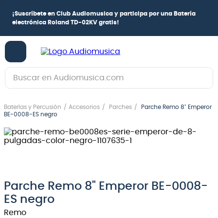
¡
Suscríbete en Club Audiomusica
y participa por una
Batería
electrónica Roland TD-02KV
gratis!
Buscar en Audiomusica.com
TÉRMINOS MÁS BUSCADOS
Baterías y Percusión
Accesorios
Parches
Parche Remo 8" Emperor
1
.
guitarra electrica
BE-0008-ES negro
2
.
bajo
3
.
guitarra electroacústica
4
.
pioneerdj
5
.
amplificador
Parche Remo 8" Emperor BE-0008-
ES negro
6
.
teclado
Remo
7
.
guitarra