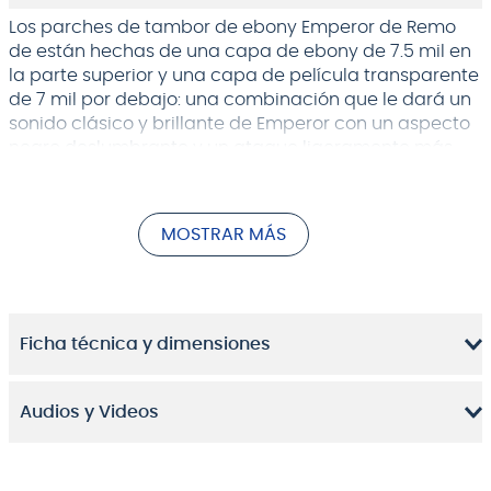
Los parches de tambor de ebony Emperor de Remo
de están hechas de una capa de ebony de 7.5 mil en
la parte superior y una capa de película transparente
de 7 mil por debajo: una combinación que le dará un
sonido clásico y brillante de Emperor con un aspecto
negro deslumbrante y un ataque ligeramente más
crujiente. Los parches emperor suenan justo en la
mitad en términos de sostenido, con una durabilidad
bastante alta y una notable cantidad de ataque en el
MOSTRAR MÁS
frente. Los bateristas que tocan rápido y fuerte
realmente aman estos parches.
Ficha técnica y dimensiones
Audios y Videos