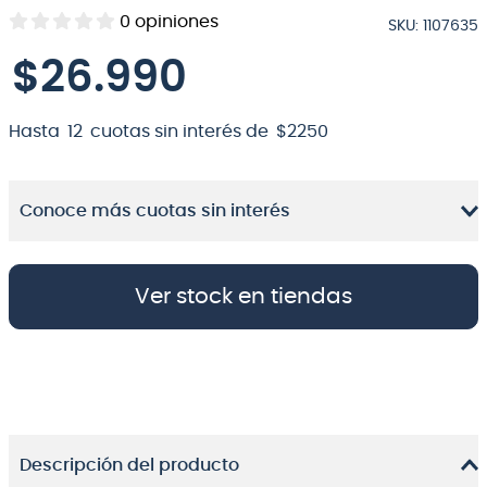
0
opiniones
SKU
:
1107635
8
.
micrófono
$
26
.
990
9
.
bateria
10
.
violin
Hasta
12
cuotas sin interés de
$
2250
Conoce más cuotas sin interés
Ver stock en tiendas
Descripción del producto