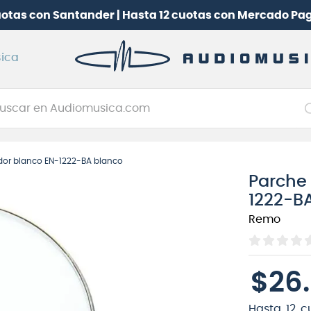
uotas con Santander | Hasta 12 cuotas con Mercado Pa
ica
car en Audiomusica.com
NOS MÁS BUSCADOS
or blanco EN-1222-BA blanco
tarra electrica
Parche
jo
1222-B
itarra electroacústica
Remo
oneerdj
plificador
$
26
.
clado
itarra
Hasta
12
c