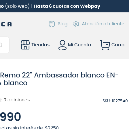
go
(solo web) |
Hasta 6 cuotas con Webpay
Blog
Atención al cliente
Tiendas
Mi Cuenta
 Remo 22" Ambassador blanco EN-
A blanco
0
opiniones
SKU
:
1027540
990
uotas sin interés de
$
2250