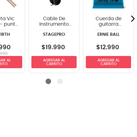
ta Vic
Cable De
Cuerda de
 - punta
Instrumento
guitarra
adera
StagePRO
eléctrica Ernie
FIRTH
STAGEPRO
ERNIE BALL
SPG20GR
Ball P02225
recto-angulo
Extra Slinky 8-
6mts
38
990
$
19
.
990
$
12
.
990
990
AR AL
AGREGAR AL
AGREGAR AL
RITO
CARRITO
CARRITO