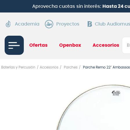
Aprovecha cuotas sin interés:
Hasta 24 c
Academia
Proyectos
Club Audiomus
Bus
Ofertas
Openbox
Accesorios
TÉRMI
Baterías y Percusión
Accesorios
Parches
Parche Remo 22" Ambassad
1
.
gui
2
.
ba
3
.
gu
4
.
pi
5
.
am
6
.
te
7
.
gu