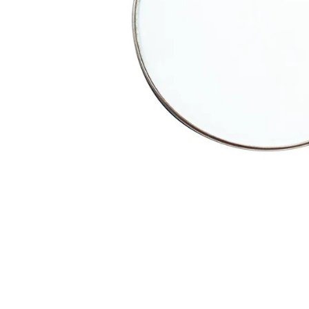
8
.
mi
9
.
ba
10
.
vio
Cuerda de
guitarra
eléctrica Ernie