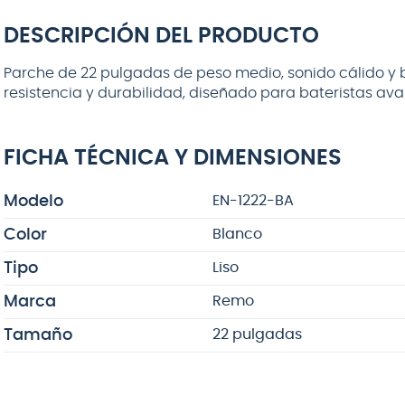
ERNIE BALL
Ball P02225
Extra Slinky 8-
DESCRIPCIÓN DEL PRODUCTO
38
Parche de 22 pulgadas de peso medio, sonido cálido y b
resistencia y durabilidad, diseñado para bateristas av
$
12
.
990
FICHA TÉCNICA Y DIMENSIONES
AGREGAR AL
CARRITO
Modelo
EN-1222-BA
Color
Blanco
Tipo
Liso
Marca
Remo
Tamaño
22 pulgadas