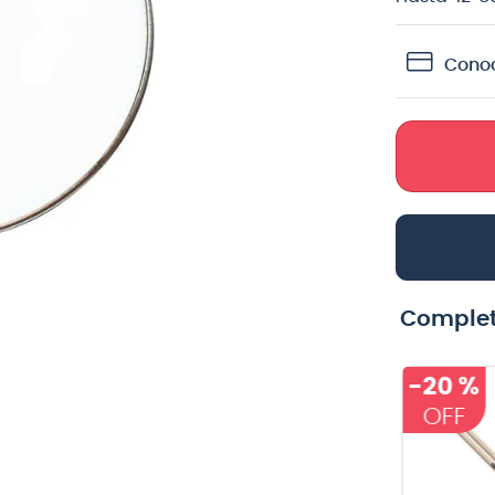
crófono
Conoc
teria
lin
Complet
-
20 %
Pack de 12
Baqueta Vic
uñetas Dunlop
Firth de
486PHV GELS
madera con