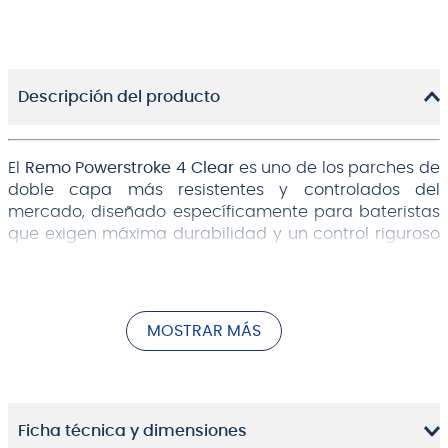
Descripción del producto
El
Remo Powerstroke 4 Clear
es uno de los parches de
doble capa más resistentes y controlados del
mercado, diseñado específicamente para bateristas
que exigen máxima durabilidad y un control riguroso
de los armónicos. Al combinar la superficie
transparente (Clear) con una robusta construcción
bicapa, este parche ofrece una respuesta acústica
con un ataque nítido, profundo y enfocado en el
MOSTRAR MÁS
rango de frecuencias graves.
Es la elección perfecta para músicos que tocan
estilos de alta energía (como el Rock, Metal o Pop
moderno) o para aquellos que buscan un sonido pre-
Ficha técnica y dimensiones