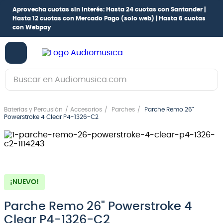
Aprovecha cuotas sin interés:
Hasta 24 cuotas con Santander |
Hasta 12 cuotas con Mercado Pago
(solo web) |
Hasta 6 cuotas
con Webpay
Buscar en Audiomusica.com
TÉRMINOS MÁS BUSCADOS
Baterías y Percusión
Accesorios
Parches
Parche Remo 26"
1
.
guitarra electrica
Powerstroke 4 Clear P4-1326-C2
2
.
bajo
3
.
guitarra electroacústica
4
.
pioneerdj
¡NUEVO!
5
.
amplificador
6
.
guitarra
Parche Remo 26" Powerstroke 4
Clear P4-1326-C2
7
.
teclado