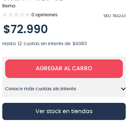
Remo
8
.
bateria
0
opiniones
SKU
:
1114243
9
.
micrófono
$
72
.
990
10
.
violin
Hasta
12
cuotas sin interés de
$
6083
AGREGAR AL CARRO
Conoce más cuotas sin interés
Ver stock en tiendas