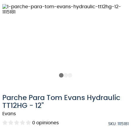
8
.
bateria
9
.
micrófono
10
.
violin
Parche Para Tom Evans Hydraulic
TT12HG - 12"
Evans
0
opiniones
SKU
:
1115181