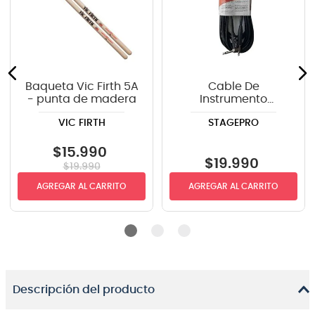
Baqueta Vic Firth 5A
Cable De
- punta de madera
Instrumento
StagePRO SPG20GR
VIC FIRTH
STAGEPRO
recto-angulo 6mts
$
15
.
990
$
19
.
990
$
19
.
990
AGREGAR AL CARRITO
AGREGAR AL CARRITO
Descripción del producto