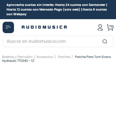
Aprovecha cuotas sin interés:
Hasta 24 cuotas con Santander |
Hasta 12 cuotas con Mercado Pago
(solo web) |
Hasta 6 cuotas
con Webpay
Buscar en Audiomusica.com
TÉRMINOS MÁS BUSCADOS
Baterías y Percusión
Accesorios
Parches
Parche Para Tom Evans
1
.
guitarra electrica
Hydraulic TT12HG - 12"
2
.
bajo
3
.
guitarra electroacústica
4
.
pioneerdj
5
.
amplificador
6
.
guitarra
7
.
teclado