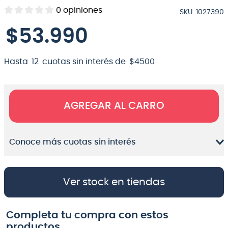
0
opiniones
SKU
:
1027390
8
.
bateria
$
53
.
990
9
.
micrófono
10
.
violin
Hasta
12
cuotas sin interés de
$
4500
AGREGAR AL CARRO
Conoce más cuotas sin interés
Ver stock en tiendas
Completa tu compra con estos
productos