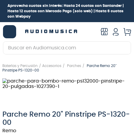
Aprovecha cuotas sin interés:
Hasta 24 cuotas con Santander |
Hasta 12 cuotas con Mercado Pago
(solo web) |
Hasta 6 cuotas
con Webpay
Buscar en Audiomusica.com
TÉRMINOS MÁS BUSCADOS
Baterías y Percusión
Accesorios
Parches
Parche Remo 20"
1
.
guitarra electrica
Pinstripe PS-1320-00
2
.
bajo
3
.
guitarra electroacústica
4
.
pioneerdj
5
.
amplificador
Parche Remo 20" Pinstripe PS-1320-
00
6
.
guitarra
Remo
7
.
teclado