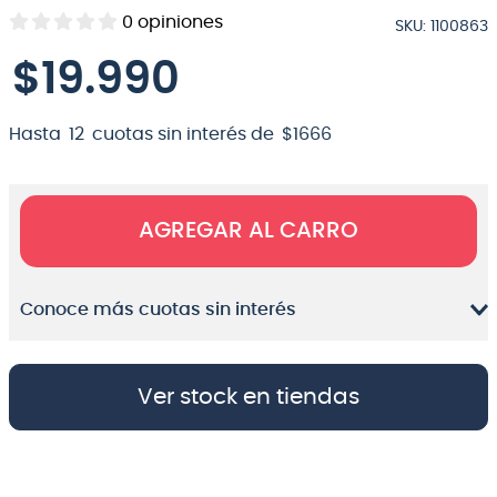
0
opiniones
SKU
:
1100863
8
.
bateria
$
19
.
990
9
.
micrófono
10
.
violin
Hasta
12
cuotas sin interés de
$
1666
AGREGAR AL CARRO
Conoce más cuotas sin interés
Ver stock en tiendas