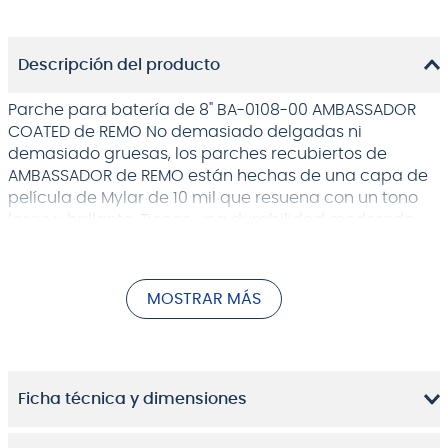
Descripción del producto
Parche para batería de 8" BA-0108-00 AMBASSADOR
COATED de REMO No demasiado delgadas ni
demasiado gruesas, los parches recubiertos de
AMBASSADOR de REMO están hechas de una capa de
película de Mylar de 10 mil que resuena con un tono
largo y brillante. Tienen una durabilidad moderada:
siempre que no los maltrates, te tratarán bien
durante bastante tiempo. Ideal para jazz más pesado
o rock ligero a medio! La superficie recubierta
MOSTRAR MÁS
proporciona al parche un tono ligeramente más
oscuro y apagado que una cabeza clara.
Ficha técnica y dimensiones