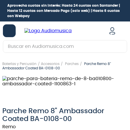
Aprovecha cuotas sin interés:
Hasta 24 cuotas con Santander |
Hasta 12 cuotas con Mercado Pago
(solo web) |
Hasta 6 cuotas
con Webpay
Buscar en Audiomusica.com
TÉRMINOS MÁS BUSCADOS
Baterías y Percusión
Accesorios
Parches
Parche Remo 8"
1
.
guitarra electrica
Ambassador Coated BA-0108-00
2
.
bajo
3
.
guitarra electroacústica
4
.
pioneerdj
5
.
amplificador
Parche Remo 8" Ambassador
Coated BA-0108-00
6
.
guitarra
Remo
7
.
teclado