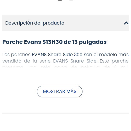
Descripción del producto
Parche Evans S13H30 de 13 pulgadas
Los parches
EVANS Snare Side 300
son el modelo más
vendido de la serie
EVANS Snare Side.
Este parche
presenta una sola capa de película de 3 mil,
diseñada para brindar a todos los niveles un amplio
rango dinámico y una respuesta de caja controlada,
incorporada con la tecnología
EVANS
Level 360 para
MOSTRAR MÁS
facilitar la afinación, un rango de tono extendido y
una calidad de sonido óptima.
Parche de caja resonante transparente
fabricado con una sola capa de película de 3 mil
Ficha técnica y dimensiones
Ofrece una respuesta de caja controlada en
todos los niveles dinámicos.