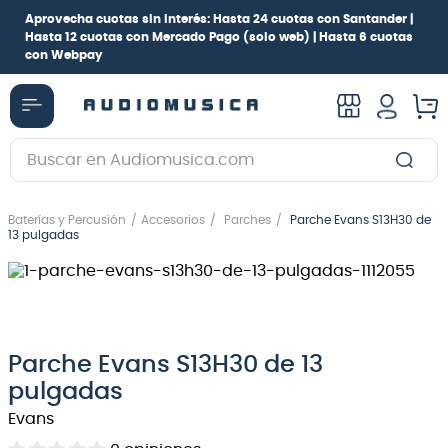
Aprovecha cuotas sin interés:
Hasta 24 cuotas con Santander |
Hasta 12 cuotas con Mercado Pago
(solo web) |
Hasta 6 cuotas
con Webpay
Buscar en Audiomusica.com
TÉRMINOS MÁS BUSCADOS
Baterías y Percusión
Accesorios
Parches
Parche Evans S13H30 de
1
.
guitarra electrica
13 pulgadas
2
.
bajo
3
.
guitarra electroacústica
4
.
pioneerdj
Parche Evans S13H30 de 13
5
.
amplificador
pulgadas
6
.
guitarra
Evans
7
.
teclado