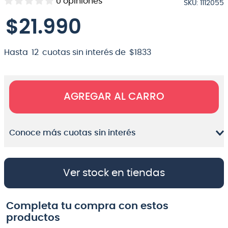
0
opiniones
SKU
:
1112055
8
.
bateria
$
21
.
990
9
.
micrófono
10
.
violin
Hasta
12
cuotas sin interés de
$
1833
AGREGAR AL CARRO
Conoce más cuotas sin interés
Ver stock en tiendas
Completa tu compra con estos
productos