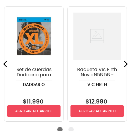
Set de cuerdas
Baqueta Vic Firth
Daddario para
Nova N5B 5B -
guitarra eléctrica
punta de madera
DADDARIO
VIC FIRTH
EXL110 .010-.046
$
11
.
990
$
12
.
990
AGREGAR AL CARRITO
AGREGAR AL CARRITO