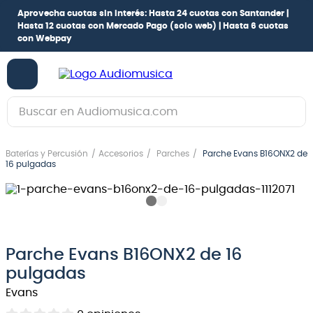
Aprovecha cuotas sin interés:
Hasta 24 cuotas con Santander |
Hasta 12 cuotas con Mercado Pago
(solo web) |
Hasta 6 cuotas
con Webpay
Buscar en Audiomusica.com
TÉRMINOS MÁS BUSCADOS
Baterías y Percusión
Accesorios
Parches
Parche Evans B16ONX2 de
1
.
guitarra electrica
16 pulgadas
2
.
bajo
3
.
guitarra electroacústica
4
.
pioneerdj
Parche Evans B16ONX2 de 16
5
.
amplificador
pulgadas
6
.
guitarra
Evans
7
.
teclado