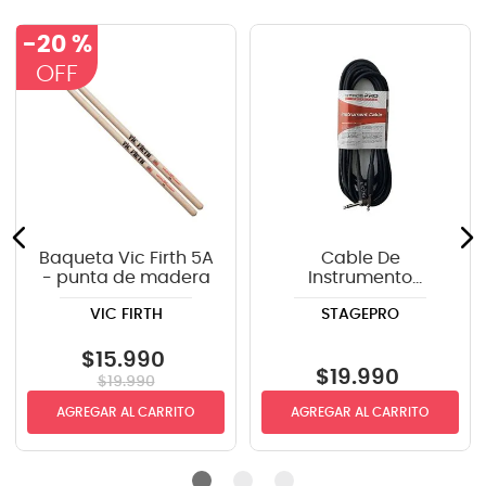
-
20 %
Baqueta Vic Firth 5A
Cable De
- punta de madera
Instrumento
StagePRO SPG20GR
VIC FIRTH
STAGEPRO
recto-angulo 6mts
$
15
.
990
$
19
.
990
$
19
.
990
AGREGAR AL CARRITO
AGREGAR AL CARRITO