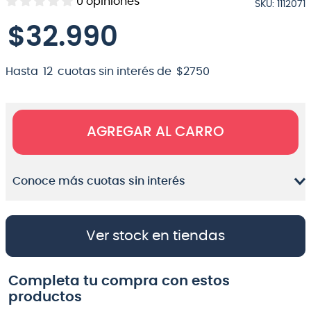
0
opiniones
SKU
:
1112071
8
.
bateria
$
32
.
990
9
.
micrófono
10
.
violin
Hasta
12
cuotas sin interés de
$
2750
AGREGAR AL CARRO
Conoce más cuotas sin interés
Ver stock en tiendas
Completa tu compra con estos
productos