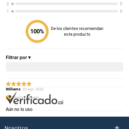
2
0
1
0
De los clientes recomiendan
100
%
este producto
Filtrar por ▾
Williams
03 ago. 2026
Cliente verificado
Aún no lo uso
0
0
¿Fue útil esta opinión?
+
Nosotros