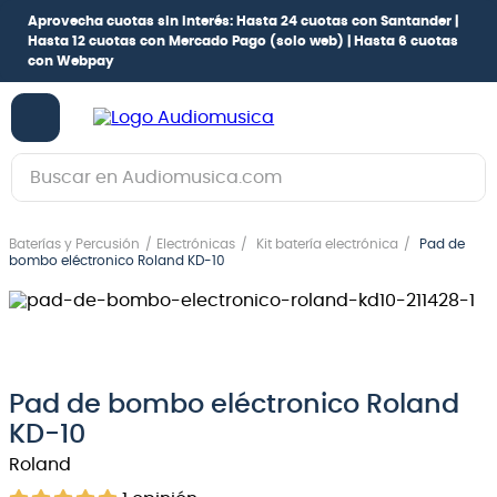
Aprovecha cuotas sin interés:
Hasta 24 cuotas con Santander |
Hasta 12 cuotas con Mercado Pago
(solo web) |
Hasta 6 cuotas
con Webpay
Buscar en Audiomusica.com
TÉRMINOS MÁS BUSCADOS
Baterías y Percusión
Electrónicas
Kit batería electrónica
Pad de
1
.
guitarra electrica
bombo eléctronico Roland KD-10
2
.
bajo
3
.
guitarra electroacústica
4
.
pioneerdj
Pad de bombo eléctronico Roland
5
.
amplificador
KD-10
6
.
guitarra
Roland
7
.
teclado