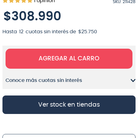
1
opinión
SKU
:
211428
8
.
bateria
$
308
.
990
9
.
micrófono
10
.
violin
Hasta
12
cuotas sin interés de
$
25
.
750
AGREGAR AL CARRO
Conoce más cuotas sin interés
Ver stock en tiendas