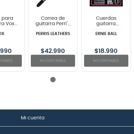
 para
Correa de
Cuerdas
ra Vox
guitarra Perri's
guitarra
K color
Leathers The
eléctrica Ernie
OX
PERRIS LEATHERS
ERNIE BALL
o - 6
Beatles "Abbey
Ball P03123
ros
Road" P25TB-
COATED SUPER
6074
SLINK Y
.990
$
42.990
$
18.990
PONIBLE
NO DISPONIBLE
NO DISPONIBLE
Mi cuenta