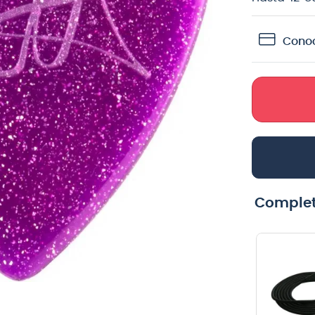
crófono
Conoc
teria
lin
Complet