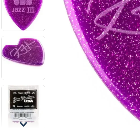
8
.
mi
9
.
ba
10
.
vio