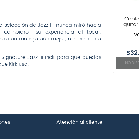
Cable
guitar
selección de Jazz III, nunca miró hacia
VGC-19B
es cambiaron su experiencia al tocar.
V
negr
para un manejo aún mejor, al cortar una
met
$
32
Signature Jazz III Pick
para que puedas
NO DIS
ue Kirk usa.
ones
Atención al cliente