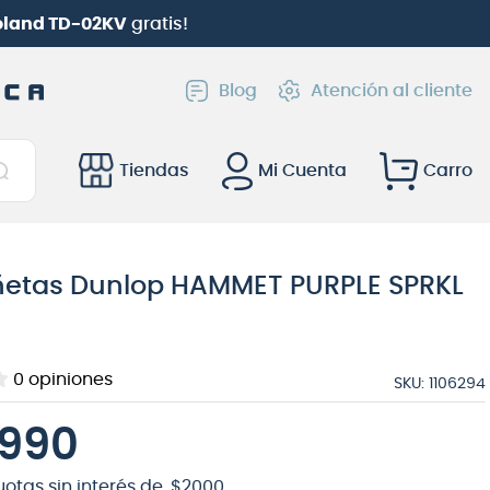
Roland TD-02KV
gratis!
Blog
Atención al cliente
Tiendas
Mi Cuenta
ñetas Dunlop HAMMET PURPLE SPRKL
0
opiniones
SKU
:
1106294
990
uotas sin interés de
$
2000