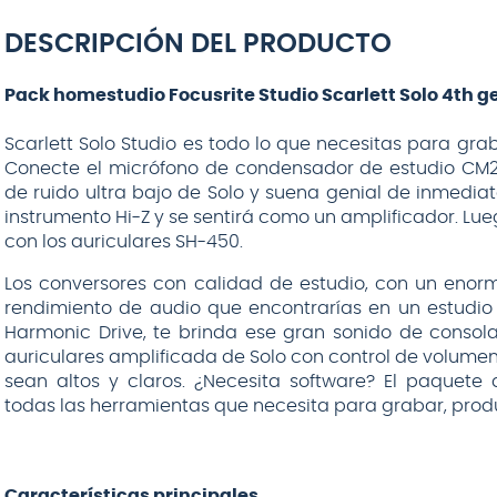
HERCULES
MS631B con
boom
DESCRIPCIÓN DEL PRODUCTO
Pack homestudio Focusrite Studio Scarlett Solo 4th g
Scarlett Solo Studio es todo lo que necesitas para gra
Conecte el micrófono de condensador de estudio CM25
de ruido ultra bajo de Solo y suena genial de inmedia
instrumento Hi-Z y se sentirá como un amplificador. L
$
82
.
990
con los auriculares SH-450.
AGREGAR AL
Los conversores con calidad de estudio, con un enor
CARRITO
rendimiento de audio que encontrarías en un estudio p
Harmonic Drive, te brinda ese gran sonido de consol
auriculares amplificada de Solo con control de volume
sean altos y claros. ¿Necesita software? El paquete
todas las herramientas que necesita para grabar, produc
Características principales