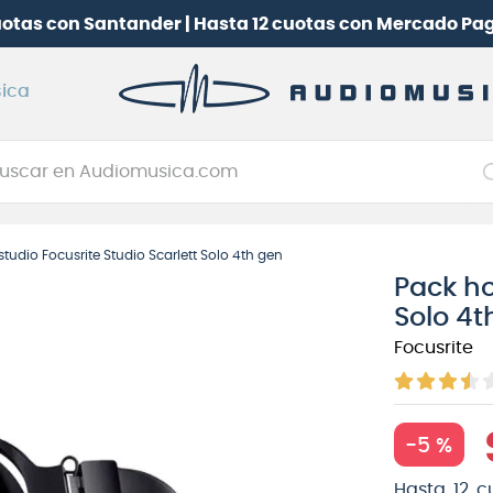
b Audiomusica
y participa por una
Batería electrónica 
ica
car en Audiomusica.com
NOS MÁS BUSCADOS
udio Focusrite Studio Scarlett Solo 4th gen
tarra electrica
Pack ho
jo
Solo 4t
itarra electroacústica
Focusrite
oneerdj
plificador
-
5 %
itarra
clado
Hasta
12
c