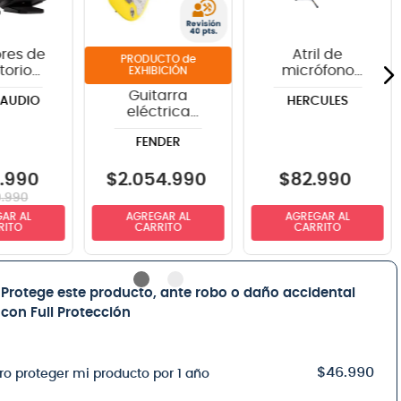
res de
Atril de
de
torio
micrófono
EXHIBICIÓN
Audio
Hercules
Guitarra
AUDIO
HERCULES
 Black
MS631B con
eléctrica
boom
Fender Tom
FENDER
DeLonge
Stratocaster® -
Graffiti Yellow
.
990
$
2
.
054
.
990
$
82
.
990
9
.
990
AR AL
AGREGAR AL
AGREGAR AL
RITO
CARRITO
CARRITO
Protege este producto, ante robo o daño accidental
con Full Protección
$46.990
ro proteger mi producto por 1 año