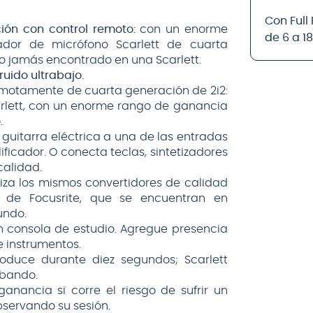
Con Full
ión con control remoto:
con un enorme
de 6 a 1
dor de micrófono Scarlett de cuarta
do jamás encontrado en una Scarlett.
uido ultrabajo.
emotamente de cuarta generación de 2i2:
arlett, con un enorme rango de ganancia
.
 guitarra eléctrica a una de las entradas
ificador. O conecta teclas, sintetizadores
calidad.
iliza los mismos convertidores de calidad
a de Focusrite, que se encuentran en
undo.
 consola de estudio. Agregue presencia
e instrumentos.
oduce durante diez segundos; Scarlett
abando.
nancia si corre el riesgo de sufrir un
bservando su sesión.