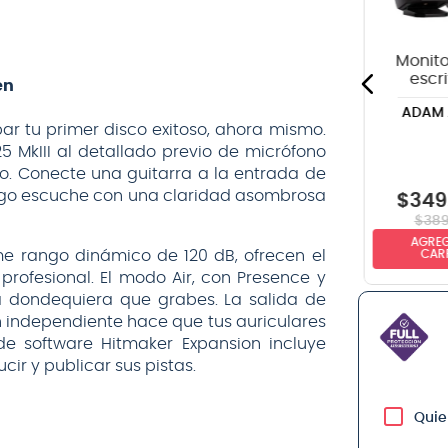
DUNLOP
VOX
negro - 6
metros
Monito
escri
en
Adam 
ADAM 
D3V -
bar tu primer disco exitoso, ahora mismo.
 MkIII al detallado previo de micrófono
to. Conecte una guitarra a la entrada de
uego escuche con una claridad asombrosa
$
12
.
990
$
349
$
32.990
$
38
AGREGAR AL
AGREG
NO DISPONIBLE
me rango dinámico de 120 dB, ofrecen el
CARRITO
CAR
rofesional. El modo Air, con Presence y
a dondequiera que grabes. La salida de
n independiente hace que tus auriculares
 de software Hitmaker Expansion incluye
ir y publicar sus pistas.
Quie