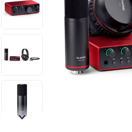
8
.
ba
9
.
mi
10
.
vio
Atril de
micrófono
Hercules