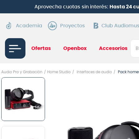
¡
Suscríbete en Clu
Academia
Proyectos
Club Audiomus
Bus
Ofertas
Openbox
Accesorios
TÉRMI
Audio Pro y Grabación
Home Studio
Interfaces de audio
Pack homest
1
.
gui
2
.
ba
3
.
gu
4
.
pi
5
.
am
6
.
gu
7
.
te