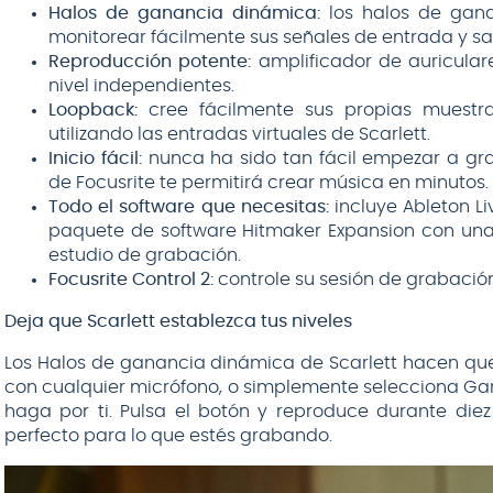
Halos de ganancia dinámica:
los halos de gana
monitorear fácilmente sus señales de entrada y s
Reproducción potente:
amplificador de auricula
nivel independientes.
Loopback:
cree fácilmente sus propias muestr
utilizando las entradas virtuales de Scarlett.
Inicio fácil:
nunca ha sido tan fácil empezar a gra
de Focusrite te permitirá crear música en minutos.
Todo el software que necesitas:
incluye Ableton Liv
paquete de software Hitmaker Expansion con un
estudio de grabación.
Focusrite Control 2:
controle su sesión de grabació
Deja que Scarlett establezca tus niveles
Los Halos de ganancia dinámica de Scarlett hacen que c
con cualquier micrófono, o simplemente selecciona Gan
haga por ti. Pulsa el botón y reproduce durante diez 
perfecto para lo que estés grabando.