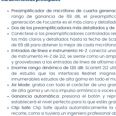
Preamplificador de micrófono de cuarta generac
rango de ganancia de 69 dB, el preamplifica
generación de Focusrite es el más claro y detalla
Dos de los preamplificadores más detallados y de r
Conéctese a los preamplificadores controlados r
los más claros y detallados hasta la fecha de Sc
de 69 dB para obtener lo mejor de cada micrófono
Entradas de línea e instrumento Hi-Z
: conecta una
de instrumento Hi-Z de 2i2; se siente como un ampl
y grooveboxes a las entradas de línea de altísima 
Enorme rango dinámico de 120 dB:
Scarlett 2i2 ut
de estudio que las interfaces Rednet insigni
innumerables estudios de alta gama en todo el m
Air Mode:
graba con todo el carácter de una gran
de alta gama y un rico impulso armónico a voces 
Ganancia automática:
presiona el botón y repr
establecerá el nivel perfecto para lo que estés gr
Clip Safe:
Clip Safe ajusta automáticamente la ga
recorte, como si tuviera un ingeniero profesional o