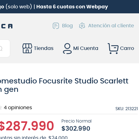
Roland TD-02KV
gratis!
Blog
Atención al cliente
Tiendas
Mi Cuenta
mestudio Focusrite Studio Scarlett
h gen
4
opiniones
SKU
:
213221
$
287
.
990
$
302
.
990
uotas sin interés de
$
24
.
000