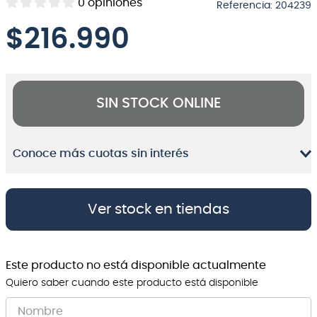
0
opiniones
Referencia
:
204239
8
.
bateria
$
216.990
9
.
micrófono
10
.
violin
SIN STOCK ONLINE
Conoce más cuotas sin interés
Ver stock en tiendas
Este producto no está disponible actualmente
Quiero saber cuando este producto está disponible