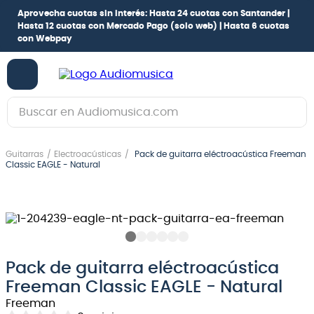
Aprovecha cuotas sin interés:
Hasta 24 cuotas con Santander |
Hasta 12 cuotas con Mercado Pago
(solo web) |
Hasta 6 cuotas
con Webpay
Buscar en Audiomusica.com
TÉRMINOS MÁS BUSCADOS
Guitarras
Electroacústicas
Pack de guitarra eléctroacústica Freeman
1
.
guitarra electrica
Classic EAGLE - Natural
2
.
bajo
3
.
guitarra electroacústica
4
.
pioneerdj
5
.
amplificador
Pack de guitarra eléctroacústica
Freeman Classic EAGLE - Natural
6
.
guitarra
Freeman
7
.
teclado