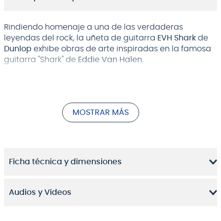
Rindiendo homenaje a una de las verdaderas
leyendas del rock, la uñeta de guitarra
EVH Shark
de
Dunlop
exhibe obras de arte inspiradas en la famosa
guitarra "Shark" de
Eddie Van Halen
.
Y es el estilo exacto de uñeta que usó Eddie: una
uñeta de 60 mm
Dunlop Max-Grip
.
Esta impresionante uñeta presenta color burdeos con
MOSTRAR MÁS
rayas plateadas junto con la sensación única de Max-
Grip que le brinda un increíble contacto de dedo a
uñeta para rasgar cuerda sin la preocupación de
deslizamiento.
Ficha técnica y dimensiones
No dejes de agregar la uñeta de guitarra
EVH Shark
a
su arsenal en honor a Eddie y su influencia icónica al
mundo del rock.
Audios y Videos