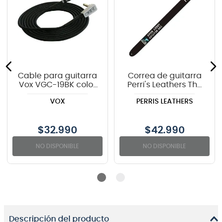
Cable para guitarra
Correa de guitarra
Vox VGC-19BK color
Perri's Leathers The
negro - 6 metros
Beatles "Abbey
VOX
PERRIS LEATHERS
Road" P25TB-6074
$
32.990
$
42.990
NO DISPONIBLE
NO DISPONIBLE
Descripción del producto