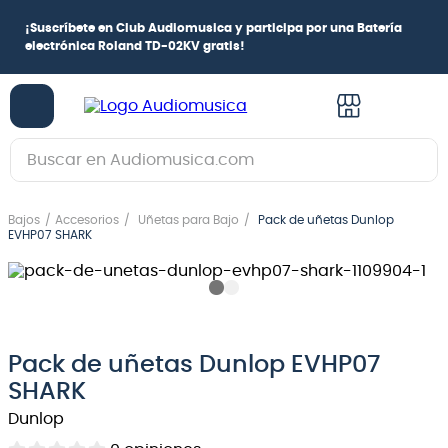
¡
Suscríbete en Club Audiomusica
y participa por una
Batería
electrónica Roland TD-02KV
gratis!
Buscar en Audiomusica.com
TÉRMINOS MÁS BUSCADOS
Bajos
Accesorios
Uñetas para Bajo
Pack de uñetas Dunlop
1
.
guitarra electrica
EVHP07 SHARK
2
.
bajo
3
.
guitarra electroacústica
4
.
pioneerdj
Pack de uñetas Dunlop EVHP07
5
.
amplificador
SHARK
6
.
guitarra
Dunlop
7
.
teclado