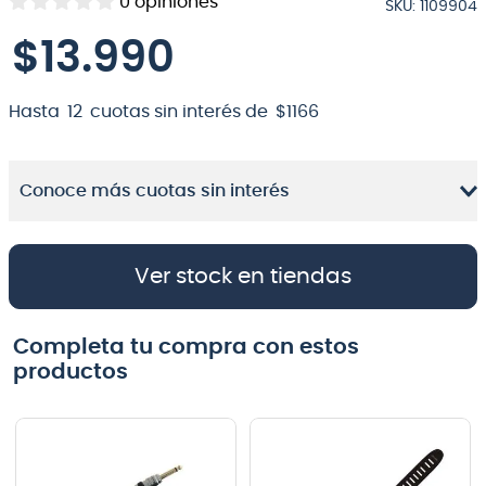
0
opiniones
SKU
:
1109904
8
.
bateria
$
13
.
990
9
.
micrófono
10
.
violin
Hasta
12
cuotas sin interés de
$
1166
Conoce más cuotas sin interés
Ver stock en tiendas
Completa tu compra con estos
productos