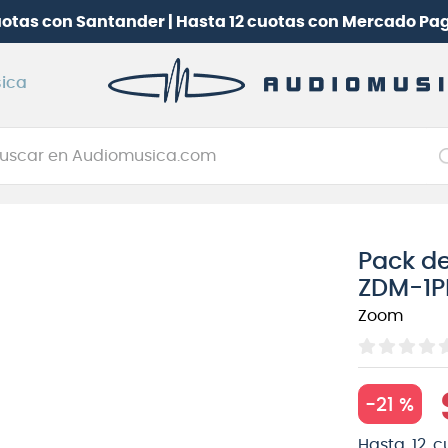
uotas con Santander | Hasta 12 cuotas con Mercado Pa
ica
car en Audiomusica.com
NOS MÁS BUSCADOS
tarra electrica
Pack d
jo
ZDM-1
itarra electroacústica
Zoom
oneerdj
plificador
-
21 %
itarra
clado
Hasta
12
c