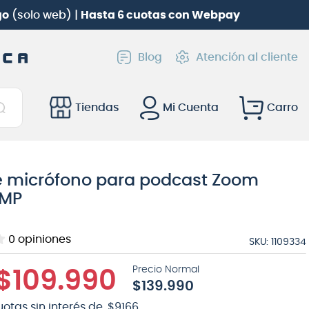
go
(solo web) |
Hasta 6 cuotas con Webpay
Blog
Atención al cliente
Tiendas
Mi Cuenta
e micrófono para podcast Zoom
PMP
0
opiniones
SKU
:
1109334
$
109
.
990
$
139
.
990
uotas sin interés de
$
9166