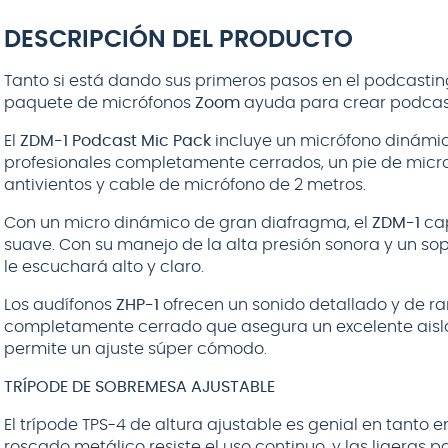
HERCULES
Hercules
MS120B con
DESCRIPCIÓN DEL PRODUCTO
boom
Tanto si está dando sus primeros pasos en el podcasting
paquete de micrófonos
Zoom
ayuda para crear podcast
El
ZDM-1 Podcast Mic Pack
incluye un micrófono dinámico
$
61
.
990
profesionales completamente cerrados, un pie de micr
antivientos y cable de micrófono de 2 metros.
AGREGAR AL
CARRITO
Con un micro dinámico de gran diafragma, el
ZDM-1
cap
suave. Con su manejo de la alta presión sonora y un sop
le escuchará alto y claro.
Los audífonos
ZHP-1
ofrecen un sonido detallado y de r
completamente cerrado que asegura un excelente aisl
permite un ajuste súper cómodo.
TRÍPODE DE SOBREMESA AJUSTABLE
El trípode TPS-4 de altura ajustable es genial en tanto e
roscado metálico resiste el uso continuo, y las ligeras 