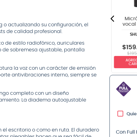
ALLEN & HEATH
SAMSON
efectos
Micrófono
Samson
XP106W
Micr
vocal
 o actualizando su configuración, el
diná
s de calidad profesional.
SH
SM58-
 de estilo radiofónico, auriculares
$
699
.
990
$
539
.
990
$
159
o de sobremesa ajustable, pantalla
$
823
.
990
$
195
AGREGAR AL
AGREGAR AL
AGREG
CARRITO
CARRITO
CAR
tura la voz con un carácter de emisión
orte antivibraciones interno, siempre se
ango completo con un diseño
amiento. La diadema autoajustable
Quie
n el escritorio o como en ruta. El duradero
Con Full
patas plegables hacen que sea fácil de