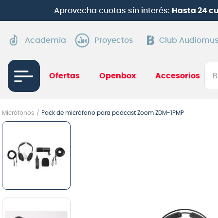
Aprovecha cuotas sin interés:
Hasta 24 c
Academia
Proyectos
Club Audiomus
Bus
Ofertas
Openbox
Accesorios
TÉRMI
Micrófonos
Pack de micrófono para podcast Zoom ZDM-1PMP
1
.
gui
2
.
ba
3
.
gu
4
.
pi
5
.
am
6
.
gu
7
.
te