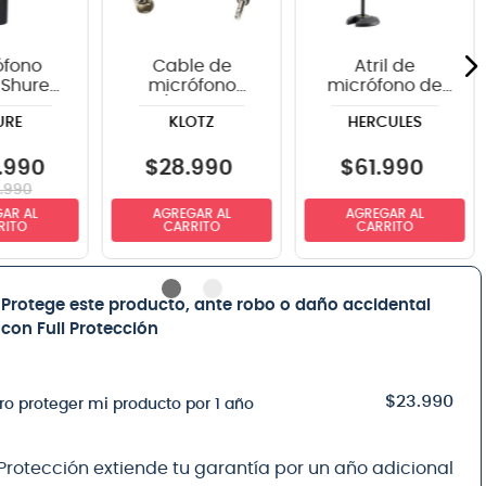
ófono
Cable de
Atril de
 Shure
micrófono
micrófono de
mico
XLR/Jack Klotz
sobremesa
URE
KLOTZ
HERCULES
LC GY
GRG1MP03.0 -
Hercules
3m
MS120B con
boom
.
990
$
28
.
990
$
61
.
990
.
990
AR AL
AGREGAR AL
AGREGAR AL
RITO
CARRITO
CARRITO
Protege este producto, ante robo o daño accidental
con Full Protección
$23.990
ro proteger mi producto por 1 año
 Protección extiende tu garantía por un año adicional