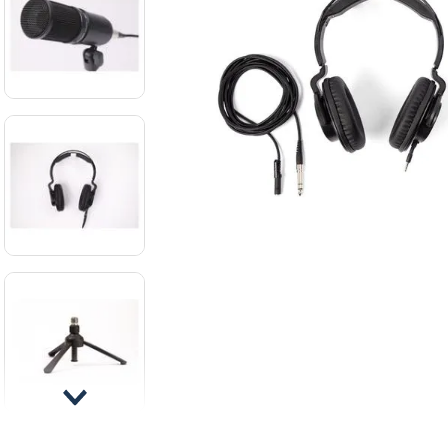
8
.
ba
9
.
mi
10
.
vio
Atril de
micrófono de
sobremesa