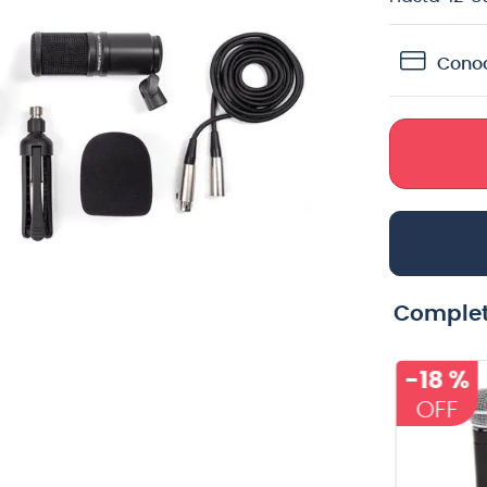
teria
Conoc
crófono
lin
Complet
-
15 %
-
18 %
Mixer Allen &
Caja Activa
Heath ZED12FX
Portable Con
USB - con
Bluetooth y