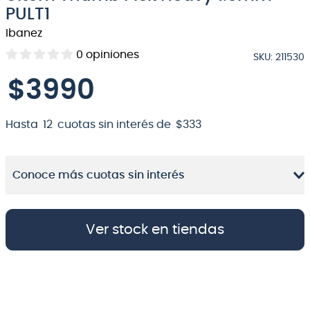
PULT1
8
.
bateria
Ibanez
9
.
micrófono
0
opiniones
SKU
:
211530
10
.
violin
$
3990
Hasta
12
cuotas sin interés de
$
333
Conoce más cuotas sin interés
Ver stock en tiendas