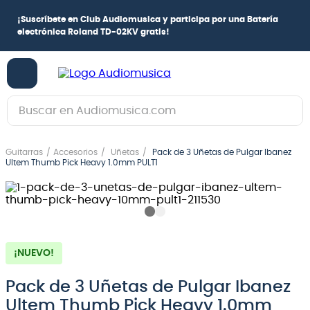
¡
Suscríbete en Club Audiomusica
y participa por una
Batería
electrónica Roland TD-02KV
gratis!
Buscar en Audiomusica.com
TÉRMINOS MÁS BUSCADOS
Guitarras
Accesorios
Uñetas
Pack de 3 Uñetas de Pulgar Ibanez
1
.
guitarra electrica
Ultem Thumb Pick Heavy 1.0mm PULT1
2
.
bajo
3
.
guitarra electroacústica
4
.
pioneerdj
¡NUEVO!
5
.
amplificador
6
.
guitarra
Pack de 3 Uñetas de Pulgar Ibanez
Ultem Thumb Pick Heavy 1.0mm
7
.
teclado