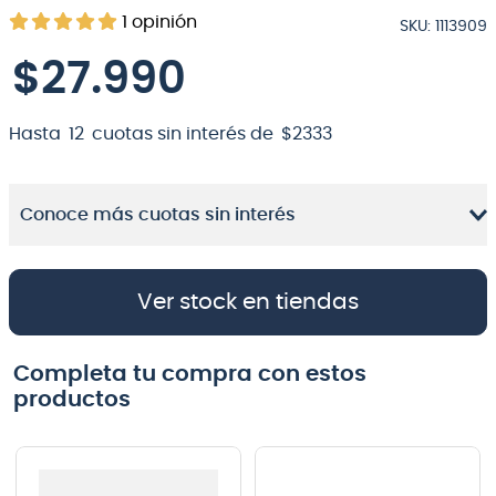
1
opinión
SKU
:
1113909
8
.
bateria
$
27
.
990
9
.
micrófono
10
.
violin
Hasta
12
cuotas sin interés de
$
2333
Conoce más cuotas sin interés
Ver stock en tiendas
Completa tu compra con estos
productos