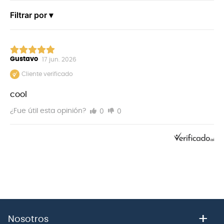
Filtrar por ▾
Gustavo
17 jun. 2026
Cliente verificado
cool
0
0
¿Fue útil esta opinión?
CONFIABLES
+
Con un conector compacto y un blindaje del 95 %, los
Nosotros