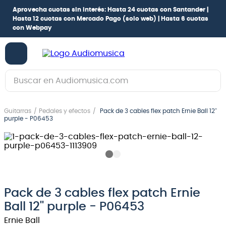
Aprovecha cuotas sin interés:
Hasta 24 cuotas con Santander |
Hasta 12 cuotas con Mercado Pago
(solo web) |
Hasta 6 cuotas
con Webpay
Buscar en Audiomusica.com
TÉRMINOS MÁS BUSCADOS
Guitarras
Pedales y efectos
Pack de 3 cables flex patch Ernie Ball 12''
1
.
guitarra electrica
purple - P06453
2
.
bajo
3
.
guitarra electroacústica
4
.
pioneerdj
5
.
amplificador
Pack de 3 cables flex patch Ernie
Ball 12'' purple - P06453
6
.
guitarra
Ernie Ball
7
.
teclado