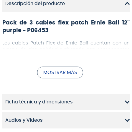
Descripción del producto
Pack de 3 cables flex patch Ernie Ball 12''
purple - P06453
Los cables Patch Flex de Ernie Ball cuentan con un
diseño de alta calidad elaborado con componentes
superiores que están hechos para durar. El diseño de
un solo conductor proporciona un tono nítido,
mientras que los conectores de perfil bajo y la
MOSTRAR MÁS
máxima flexibilidad permiten una disposición
optimizada de los pedales en el pedalboard.
Ficha técnica y dimensiones
Los cables de conexión flexibles utilizan un 95 % de
blindaje mallado para rechazar el ruido no deseado y
preservar la señal, y el exterior con revestimiento de
Audios y Videos
PVC duradero garantiza un rendimiento duradero.