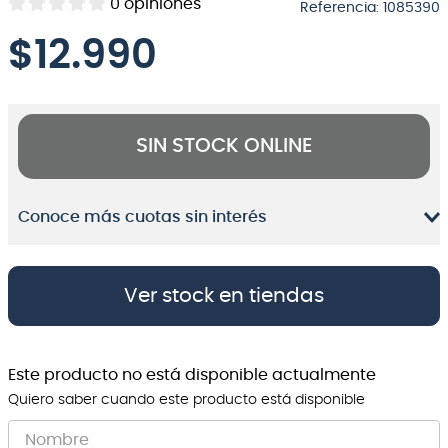
0
opiniones
Referencia
:
1085390
8
.
micrófono
$
12.990
9
.
bateria
10
.
violin
SIN STOCK ONLINE
Conoce más cuotas sin interés
Ver stock en tiendas
Este producto no está disponible actualmente
Quiero saber cuando este producto está disponible