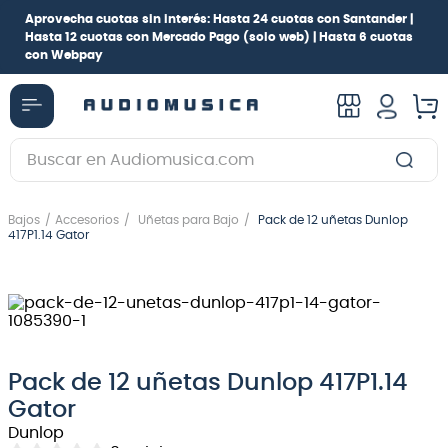
Aprovecha cuotas sin interés:
Hasta 24 cuotas con Santander |
Hasta 12 cuotas con Mercado Pago
(solo web) |
Hasta 6 cuotas
con Webpay
Buscar en Audiomusica.com
TÉRMINOS MÁS BUSCADOS
Bajos
Accesorios
Uñetas para Bajo
Pack de 12 uñetas Dunlop
1
.
guitarra electrica
417P1.14 Gator
2
.
bajo
3
.
guitarra electroacústica
4
.
pioneerdj
5
.
amplificador
Pack de 12 uñetas Dunlop 417P1.14
Gator
6
.
guitarra
Dunlop
7
.
teclado