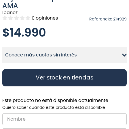
AMA
8
.
bateria
Ibanez
0
opiniones
9
.
micrófono
Referencia
:
214929
10
.
violin
$
14.990
Conoce más cuotas sin interés
Ver stock en tiendas
Este producto no está disponible actualmente
Quiero saber cuando este producto está disponible