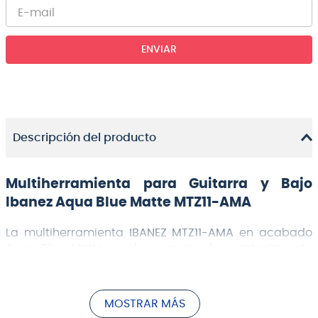
ENVIAR
Descripción del producto
Multiherramienta para Guitarra y Bajo
Ibanez Aqua Blue Matte MTZ11-AMA
La multiherramienta
IBANEZ MTZ11-AMA
en acabado
Aqua Blue Matte es el accesorio de mantenimiento
definitivo e indispensable que todo guitarrista y
bajista debe llevar en su funda. Diseñada con una
estructura compacta y ergonómica de tipo navaja,
MOSTRAR MÁS
esta robusta herramienta de bolsillo agrupa 11