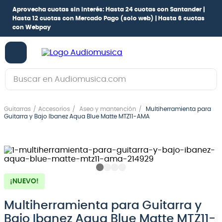
Aprovecha cuotas sin interés:
Hasta 24 cuotas con Santander |
Hasta 12 cuotas con Mercado Pago
(solo web) |
Hasta 6 cuotas
con Webpay
Buscar en Audiomusica.com
TÉRMINOS MÁS BUSCADOS
Guitarras
Accesorios
Aseo y mantención
Multiherramienta para
1
.
guitarra electrica
Guitarra y Bajo Ibanez Aqua Blue Matte MTZ11-AMA
2
.
bajo
3
.
guitarra electroacústica
4
.
pioneerdj
¡NUEVO!
5
.
amplificador
6
.
guitarra
Multiherramienta para Guitarra y
Bajo Ibanez Aqua Blue Matte MTZ11-
7
.
teclado