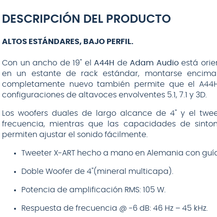
SENNHEISER
HD25
DESCRIPCIÓN DEL PRODUCTO
ALTOS ESTÁNDARES, BAJO PERFIL.
Con un ancho de 19" el
A44H
de
Adam Audio
está orie
en un estante de rack estándar, montarse encima
$
199
.
990
completamente nuevo también permite que el A44H
$
226
.
990
configuraciones de altavoces envolventes 5.1, 7.1 y 3D.
AGREGAR AL
CARRITO
Los woofers duales de largo alcance de 4" y el twe
frecuencia, mientras que las capacidades de sinto
permiten ajustar el sonido fácilmente.
Tweeter X-ART hecho a mano en Alemania con guía 
Doble Woofer de 4"(mineral multicapa).
Potencia de amplificación RMS: 105 W.
Respuesta de frecuencia @ -6 dB: 46 Hz – 45 kHz.