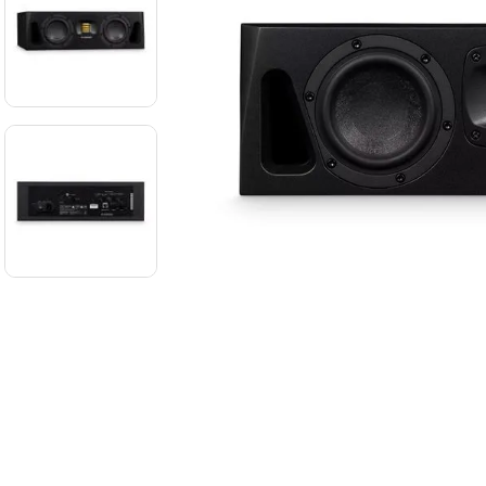
8
.
mi
9
.
ba
10
.
vio
-
12 %
Audífonos de
monitoreo
Sennheiser