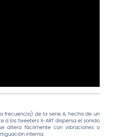
 frecuencia) de la serie A, hecha de un
e a los tweeters X-ART dispersa el sonido
e altera fácilmente con vibraciones o
tiguación interna.