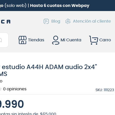
go
(solo web) |
Hasta 6 cuotas con Webpay
Blog
Atención al cliente
Tiendas
Mi Cuenta
r estudio A44H ADAM audio 2x4"
MS
o
0
opiniones
SKU
:
1111223
9
.
990
uotas sin interés de
$
65
.
000