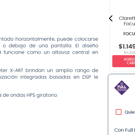
VOX
KLOTZ
negro - 6
KMPP0300 - 3
metros
mts - color
negro
Claret
Focu
Inter
FOCU
Au
ntado horizontalmente, puede colocarse
 o debajo de una pantalla. El diseño
$
1
.
14
$
32.990
$
59.990
 funcione como un altavoz central en
$
1
.
33
AGREG
NO DISPONIBLE
NO DISPONIBLE
CAR
eter X-ART brindan un amplio rango de
nización integradas basadas en DSP le
de ondas HPS giratorio.
Quie
Con Full