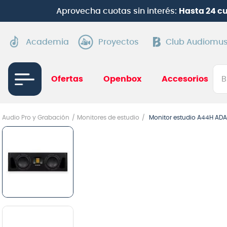
Aprovecha cuotas sin interés:
Hasta 24 c
Academia
Proyectos
Club Audiomus
Bus
Ofertas
Openbox
Accesorios
TÉRMI
Audio Pro y Grabación
Monitores de estudio
Monitor estudio A44H AD
1
.
gui
2
.
ba
3
.
gu
4
.
pi
5
.
am
6
.
gu
7
.
te