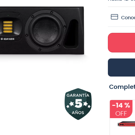
crófono
Conoc
teria
lin
Complet
-
14 %
Cable para
Cable Klotz
guitarra Vox
stereo - 2 plug
VGC-19BK color
mono (L-R)