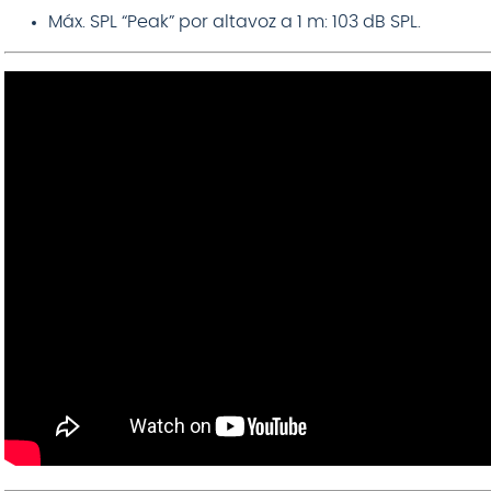
Máx. SPL “Peak” por altavoz a 1 m: 103 dB SPL.