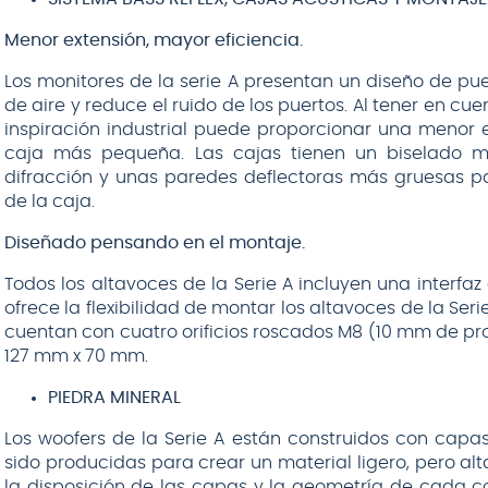
Menor extensión, mayor eficiencia.
Los monitores de la serie A presentan un diseño de pu
de aire y reduce el ruido de los puertos. Al tener en c
inspiración industrial puede proporcionar una menor 
caja más pequeña. Las cajas tienen un biselado 
difracción y unas paredes deflectoras más gruesas p
de la caja.
Diseñado pensando en el montaje.
Todos los altavoces de la Serie A incluyen una interfaz 
ofrece la flexibilidad de montar los altavoces de la Ser
cuentan con cuatro orificios roscados M8 (10 mm de pr
127 mm x 70 mm.
PIEDRA MINERAL
Los woofers de la Serie A están construidos con capa
sido producidas para crear un material ligero, pero al
la disposición de las capas y la geometría de cada co