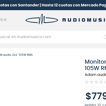
uotas con Santander | Hasta 12 cuotas con Mercado Pa
ica
car en Audiomusica.com
NOS MÁS BUSCADOS
AM audio 2x4" 105W RMS
tarra electrica
Monito
jo
105W R
itarra electroacústica
Adam audi
oneerdj
plificador
$
77
itarra
clado
Hasta
12
c