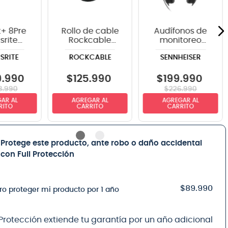
t+ 8Pre
Rollo de cable
Audífonos de
srite
Rockcable
monitoreo
faz de
para micrófono
Sennheiser
SRITE
ROCKCABLE
SENNHEISER
dio
RCL10300D6 100
HD25
metros - 6 mm
diámetro
9
.
990
$
125
.
990
$
199
.
990
8
.
990
$
226
.
990
AR AL
AGREGAR AL
AGREGAR AL
RITO
CARRITO
CARRITO
Protege este producto, ante robo o daño accidental
con Full Protección
$89.990
ro proteger mi producto por 1 año
 Protección extiende tu garantía por un año adicional