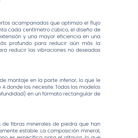
ertos acampanados que optimiza el flujo
uenta cada centímetro cúbico, el diseño de
extensión y una mayor eficiencia en una
más profundo para reducir aún más la
ara reducir las vibraciones no deseadas
de montaje en la parte inferior, lo que le
ie A donde los necesite. Todos los modelos
ofundidad) en un formato rectangular de
s de fibras minerales de piedra que han
tamente estable. La composición mineral,
no es específica para el altavoz, lo que