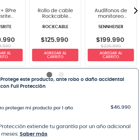
t+ 8Pre
Rollo de cable
Audífonos de
srite
Rockcable
monitoreo
faz de
para micrófono
Sennheiser
SRITE
ROCKCABLE
SENNHEISER
dio
RCL10300D6 100
HD25
metros - 6 mm
diámetro
9
.
990
$
125
.
990
$
199
.
990
8
.
990
$
226
.
990
AR AL
AGREGAR AL
AGREGAR AL
RITO
CARRITO
CARRITO
Protege este producto, ante robo o daño accidental
con Full Protección
$46.990
ro proteger mi producto por 1 año
 Protección extiende tu garantía por un año adicional
8 meses.
Saber más