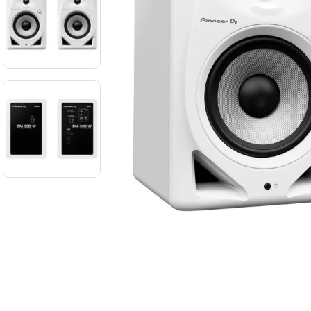
8
.
mi
9
.
ba
10
.
vio
-
12 %
Audífonos de
monitoreo
Sennheiser
SENNHEISER
HD25