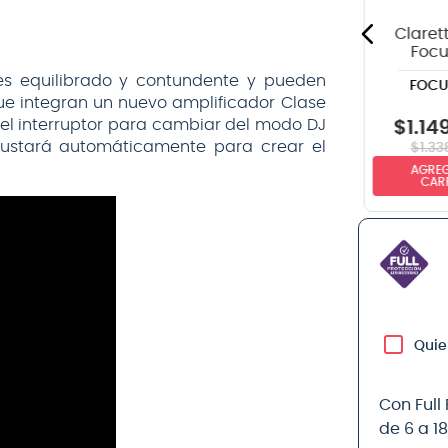
negro
Claret
Focu
Inter
s equilibrado y contundente y pueden
FOCU
Au
ue integran un nuevo amplificador Clase
el interruptor para cambiar del modo DJ
$
1
.
14
$
32.990
$
59.990
justará automáticamente para crear el
$
1
.
33
AGREG
NO DISPONIBLE
NO DISPONIBLE
CAR
Quie
Con Full
de 6 a 1