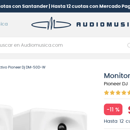
uotas con Santander | Hasta 12 cuotas con Mercado Pa
ica
car en Audiomusica.com
NOS MÁS BUSCADOS
ctivo Pioneer Dj DM-50D-W
tarra electrica
Monitor
jo
Pioneer DJ
itarra electroacústica
oneerdj
plificador
-
11 %
clado
Hasta
12
c
itarra