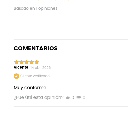
Basado en
1
opiniones
COMENTARIOS
Vicente
14 abr. 2026
Cliente verificado
Muy conforme
0
0
¿Fue útil esta opinión?