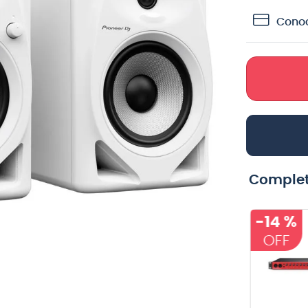
crófono
Conoc
teria
lin
Complet
-
14 %
Cable para
Cable Klotz
guitarra Vox
stereo - 2 plug
VGC-19BK color
mono (L-R)
VOX
KLOTZ
negro - 6
KMPP0300 - 3
metros
mts - color