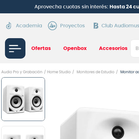
Aprovecha cuotas sin interés:
Hasta 24 c
Academia
Proyectos
Club Audiomus
Bus
Ofertas
Openbox
Accesorios
TÉRMI
Audio Pro y Grabación
Home Studio
Monitores de Estudio
Monitor a
1
.
gui
2
.
ba
3
.
gu
4
.
pi
5
.
am
6
.
te
7
.
gu