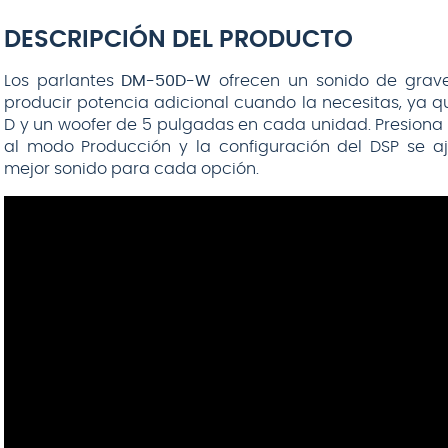
DESCRIPCIÓN DEL PRODUCTO
Los parlantes
DM-50D-W
ofrecen un sonido de grave
producir potencia adicional cuando la necesitas, ya q
D y un woofer de 5 pulgadas en cada unidad. Presiona 
$
199
.
990
al modo Producción y la configuración del DSP se a
$
226
.
990
mejor sonido para cada opción.
AGREGAR AL
CARRITO