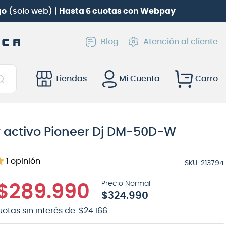
go
(solo web) |
Hasta 6 cuotas con Webpay
Blog
Atención al cliente
Tiendas
Mi Cuenta
 activo Pioneer Dj DM-50D-W
1
opinión
SKU
:
213794
$
289
.
990
$
324
.
990
uotas sin interés de
$
24
.
166