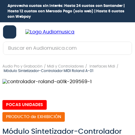
Aprovecha cuotas sin interés:
Hasta 24 cuotas con Santander |
Hasta 12 cuotas con Mercado Pago
(solo web) |
Hasta 6 cuotas
con Webpay
Buscar en Audiomusica.com
TÉRMINOS MÁS BUSCADOS
Audio Pro y Grabación
Midi y Controladores
Interfaces Midi
1
.
guitarra electrica
Módulo Sintetizador-Controlador MIDI Roland A-01
2
.
bajo
3
.
guitarra electroacústica
4
.
pioneerdj
POCAS UNIDADES
5
.
amplificador
de EXHIBICIÓN
6
.
guitarra
Módulo Sintetizador-Controlador
7
.
teclado