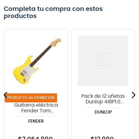
Completa tu compra con estos
productos
Pack de 12 uñetas
de EXHIBICIÓN
Dunlop 418P1.0
Guitarra eléctrica
TORTEX
Fender Tom
DUNLOP
DeLonge
FENDER
Stratocaster® -
Graffiti Yellow