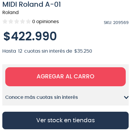
MIDI Roland A-01
8
.
bateria
Roland
9
.
micrófono
0
opiniones
SKU
:
209569
10
.
violin
$
422
.
990
Hasta
12
cuotas sin interés de
$
35
.
250
AGREGAR AL CARRO
Conoce más cuotas sin interés
Ver stock en tiendas