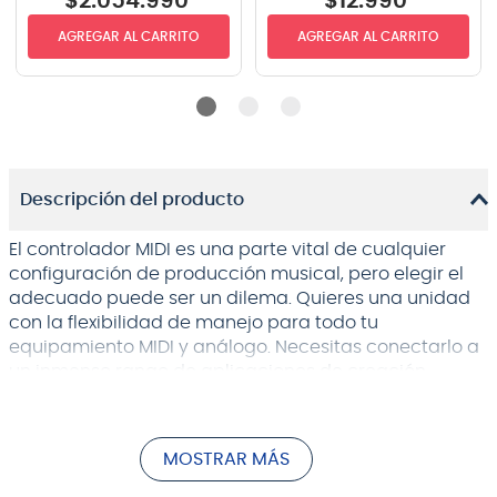
$
2
.
054
.
990
$
12
.
990
AGREGAR AL CARRITO
AGREGAR AL CARRITO
Descripción del producto
El controlador MIDI es una parte vital de cualquier
configuración de producción musical, pero elegir el
adecuado puede ser un dilema. Quieres una unidad
con la flexibilidad de manejo para todo tu
equipamiento MIDI y análogo. Necesitas conectarlo a
un inmenso rango de aplicaciones de creación
musical para tablets y teléfonos inteligentes. Además
como músico moderno en movimiento de evento en
evento, necesitas ser capaz de trabajar en proyectos
MOSTRAR MÁS
donde sea que te llegue la inspiración. El Roland A-01K
cubre todos los requerimientos, ya sea que quieras