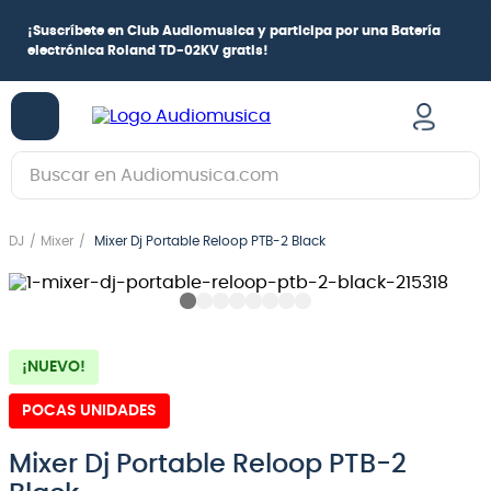
¡
Suscríbete en Club Audiomusica
y participa por una
Batería
electrónica Roland TD-02KV
gratis!
Buscar en Audiomusica.com
TÉRMINOS MÁS BUSCADOS
DJ
Mixer
Mixer Dj Portable Reloop PTB-2 Black
1
.
guitarra electrica
2
.
bajo
3
.
guitarra electroacústica
¡NUEVO!
4
.
pioneerdj
5
.
amplificador
POCAS UNIDADES
6
.
teclado
Mixer Dj Portable Reloop PTB-2
7
.
guitarra