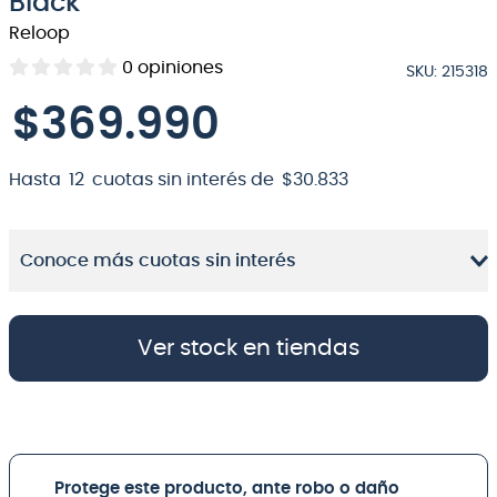
Black
8
.
micrófono
Reloop
0
opiniones
9
.
bateria
SKU
:
215318
10
.
violin
$
369
.
990
Hasta
12
cuotas sin interés de
$
30
.
833
Conoce más cuotas sin interés
Ver stock en tiendas
Protege este producto, ante robo o daño