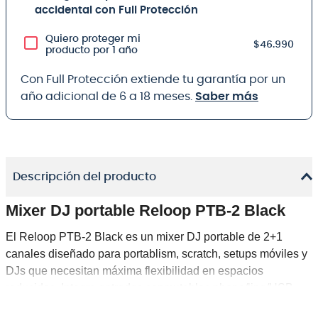
accidental con Full Protección
Quiero proteger mi
$46.990
producto por 1 año
Con Full Protección extiende tu garantía por un
año adicional de 6 a 18 meses.
Saber más
Descripción del producto
Mixer DJ portable Reloop PTB-2 Black
El
Reloop PTB-2 Black
es un mixer DJ portable de
2+1
canales
diseñado para portablism, scratch, setups móviles y
DJs que necesitan máxima flexibilidad en espacios
reducidos. Integra entradas conmutables
phono/line/USB
,
entrada
AUX/Bluetooth
, interfaz de audio
USB-C 4x4
y